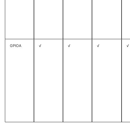
GPIOA
√
√
√
√