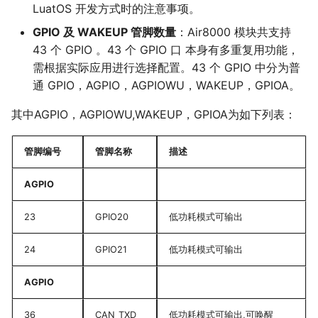
天线调试服务
LuatOS 开发方式时的注意事项。
15 GPS 定位展示工具
PWM 指令
Air8202超简约定位器方案
Air780EEU
认证相关指导
16 json 格式化工具
MOBILE 指令
Air8204录音定位工卡方案
GPIO 及 WAKEUP 管脚数量
：Air8000 模块共支持
Air780EEJ
17 加解密工具
OTP 指令
1780P/H/HV_MCU模块
43 个 GPIO 。43 个 GPIO 口 本身有多重复用功能，
Air510U
18 设备上传文件测试工具
需根据实际应用进行选择配置。43 个 GPIO 中分为普
Air1601多媒体SoC
Air530Z
通 GPIO，AGPIO，AGPIOWU，WAKEUP，GPIOA。
Air8101多媒体WiFi-SoC
200W拍照Air722UG
Air8000多网融合4G/WiFi/以太网-
其中AGPIO，AGPIOWU,WAKEUP，GPIOA为如下列表：
全球通Air795UG
SoC
780封装系列二开4G模组
管脚编号
管脚名称
描述
700ECH/ECP_超小封装
780/700 AT系列模组
AGPIO
(780EX2T/EPT/EHT/EG2/EGT/EVT/700ECT)
780ER AirLink/RNDIS专用4G模组
23
GPIO20
低功耗模式可输出
Air6205_WiFi模组(AirLink)
24
GPIO21
低功耗模式可输出
Air5101_蓝牙BLE模组
Air510W/530W_定位模组
AGPIO
合宙标准配件板(搭配模组)
36
CAN_TXD
低功耗模式可输出,可唤醒
老型号模组(新项目无支持)