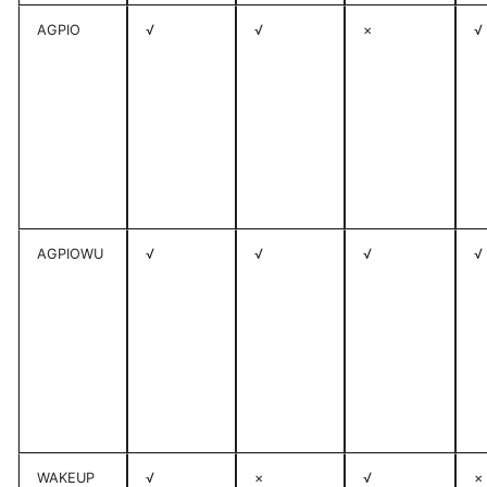
AGPIO
√
√
×
√
AGPIOWU
√
√
√
√
WAKEUP
√
×
√
×