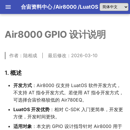
合宙资料中心
/Air8000
/LuatOS
Air8000 GPIO 设计说明
合宙产品选型(文字版)
引擎主机介绍
合宙IoT平台
FAQ 2026-07-30
合宙产品选型指南(文字版)
LuatOS运行框架讲解
4G模组该怎么用？
01 LuaTools工具教程
01 背景
01 产品说明
01 产品说明
01 产品说明
使用手册
Air8201系列产品介绍
Air8204软件资料
固件和Demo
从零到一理解Air1601
从零到一理解Air8101
Air8000系列特别说明
规格书/原理图PCB封装/参考设计
AT手册/原理图PCB封装/参考设
资料中心
资料中心
资料中心
使用手册
合宙天线AirANT
DI-DO-AI-AO
合宙引擎主机 8000W
第一季大赛细则
LBS概述
物理层描述
负载均衡
LuaTools技能API
AirLink协议
780EPM/EHM_4G数传
Air780EQ
后台配置文档
书/开发板/核心板
书/核心板
AirUI介绍
FAQ 2026-07-31
合宙产品选型手册(PDF版)
LuatOS消息机制详解
4G低功耗指南
02 PC模拟器教程
02 AI基础知识
开发资料
Air8201G\H 对比
规格书/原理图PCB封装/参考设计
规格书/原理图PCB封装/参考设计
从零到一理解Air8000
固件版本
使用手册
可以替代Air510U和Air530Z吗?
远程水表方案
合宙引擎主机 1602
第一季参赛视频发布要求
LBS配置文档
链路层描述
报文详解
LBS
02 Air8780系列工业模组
02 Air8781P系列工业模组
02 air8700系列工业模组
固件版本
合宙音频配件板
LuatOS学习与开发手册
AirCloud协议
780EX2_4G邮票孔模块
Air700ECQ
后台问题汇总
发板/核心板/引擎主机
发板/核心板/引擎主机
Air700ECP固件和Demo
780EG2/EGT可以替代780EG吗
FAQ 2026-08-01
LuatOS系统消息
模组日志总体介绍
03 合宙 TCP/UDP web测试工
03 为什么选择Trae
数据采集器
Air8000海外型号介绍
使用手册
GNSS调试工具使用方法
第二季大赛细则
指令层描述
字段类型定义
引擎主机固件下载和烧录
Air8201G 资料中心
传感器基础
FOTA升级
03 不同型号特别说明
03 下载和调试
03 原理图及PCB封装
使用手册
合宙全系产品通用资料
合宙LCD配件板
LuaTools与AI
iRTU指令说明
780EHV_4G+语音
Air700EMQ
作者：陆相成 | 最后修改：2026-03-10
Air700ECH固件和Demo
AT固件版本
Air1601 TurnKey开发板
Air8101合宙引擎主机系列
FAQ 2026-08-02
关于USB驱动问题
04 MQTT客户端软件MQTTX
04 Trae的安装和智能体概念的
Air8300量产固件版本
硬件规格书/原理图PCB封装/参
第二季参赛视频发布要求
基础指令
收费标准
LuatOS库函数开发手册
应用市场介绍
04 原理图及PCB封装
04 原理图及PCB封装
04 LuatOS-iRTU介绍
iRTU
Air8201H 资料中心
外设接口基础
LuatOS开发工具大全
iRTU免开发固件
合宙摄像头配件板
通信定位(GPS/北斗)二合一模组
Air700EAQ
计/认证证书/开发板/核心板/引
从零到一理解700ECP/ECH
天线调试服务
FAQ 2026-08-03
关于时间同步问题
05 合宙 MQTT 测试服务器
05 luatos-docs-code版本列表
通知与日志
延伸介绍
固件和Demo
合宙引擎主机 1602
后装APP运行原理
固件烧录故障排查
05 LuatOS-iRTU介绍
05 LuatOS-iRTU介绍
原理图评审服务
认证资料
后台配置地址
通信协议基础
780EGP/EGG/EGH
使用AI自助式技术支持
合宙拓展接口配件板
(大屏UI)
第一个入门练习
认证相关指导
Air780EP
FAQ 2026-08-04
LuatOS 内存(RAM)使用分析
06 合宙 FTP 测试服务器
06 安装 luatos-docs-code 
IP包指令
下发命令
1. 概述
第一个入门练习
手搓开发App
合宙的设备如何归属到自己账号
固件和Demo
iRTU源码下载
780EHN/EHU_4G海外
外壳设计
Air8000A TurnKey开发板
Air8780系列工业模组
规则和技能
软件开发资料
合宙以太网配件板
AT应用实例
FAQ 2026-08-05
不同网卡和存储方式的网速测试
07 合宙 HTTP 测试服务器
FOTA 指令
exCloud 扩展库
Air780EPS
用AI开发App
LuatOS-Air脚本移植到LuatO
软件开发资料
iRTU免费注意事项
第一个入门练习
USB摄像头
07 使用luatos-docs-code解
硬件开发资料
FAQ 2026-08-06
开发方式
：Air8000 仅支持 LuatOS 软件开发方式，
32位固件和64位固件使用场景
08 合宙 RTMP 推流测试服务器
通用 RPC
使用教程
合宙引擎主机 8000W
Air8781P工业模组
意事项
合宙传感器配件板
合宙LuatOS编程大赛
Air780ER
硬件开发资料
问题
软件开发资料
常见屏模组介绍
LuatOS自动化测试
09 合宙量产烧录工具
分片重组
不支持 AT 指令开发方式。若使用 AT 指令开发方式，
看视频学LuatOS
天线调试服务
固件和应用脚本Demo
Air8782P工业模组
合宙存储配件板
Air780E
08 使用luatos-docs-code完成
硬件开发资料
合宙模组SMT炉温曲线说明
10 LuatIO初始化配置工具
GPIO 指令
可选择合宙价格较低的 Air780EQ。
Lua语法基础教程
认证相关指导
第一个入门练习
Air8783 USB上网卡
合宙看门狗芯片
LuatOS项目开发
Air780EX
LuatOS 字体使用说明
11 USB摄像头参数配置工具
UART 指令
性能参数数据
LuatOS培训专栏
Air8700系列工业模组
软件开发资料
LuatOS 开发优势
：相对 C-SDK 入门更简单，开发更
09 Trae+luatos-docs-code
Air780EG
LuatOS 看门狗统一说明
12 SSCOM串口通信工具
WLAN 指令
MCU+AT架构 VS OpenCPU
方便，开发时间更快。
汇总
Air8300工业模组
硬件开发资料
13 LLCOM 串口通信工具
BT 指令
Air724UG
10 Trae 接入方舟 coding plan
性能参数数据
Air8201超低功耗定位模组
适用对象
：本文的 GPIO 设计指导针对 Air8000 用于
14 GPS 定位纠偏工具
PM 指令
Air780EEN