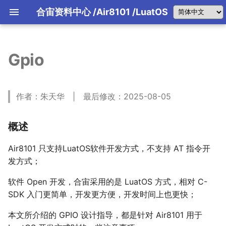
合宙资料中心
/Air8101
/LuatOS
Gpio
合宙产品选型(文字版)
引擎主机介绍
合宙IoT平台
FAQ 2026-07-30
合宙产品选型指南(文字版)
LuatOS运行框架讲解
4G模组该怎么用？
01 LuaTools工具教程
01 背景
01 产品说明
01 产品说明
01 产品说明
使用手册
Air8201系列产品介绍
Air8204软件资料
固件和Demo
从零到一理解Air1601
从零到一理解Air8101
Air8000系列特别说明
规格书/原理图PCB封装/参考设计
AT手册/原理图PCB封装/参考设
资料中心
资料中心
资料中心
使用手册
合宙天线AirANT
DI-DO-AI-AO
合宙引擎主机 8000W
第一季大赛细则
LBS概述
物理层描述
快速入门
LuaTools技能API
AirLink协议
780EPM/EHM_4G数传
Air780EQ
后台配置文档
书/开发板/核心板
书/核心板
AirUI介绍
FAQ 2026-07-31
合宙产品选型手册(PDF版)
LuatOS消息机制详解
4G低功耗指南
02 PC模拟器教程
02 AI基础知识
开发资料
Air8201G\H 对比
规格书/原理图PCB封装/参考设计
规格书/原理图PCB封装/参考设计
从零到一理解Air8000
固件版本
使用手册
可以替代Air510U和Air530Z吗?
远程水表方案
合宙引擎主机 1602
第一季参赛视频发布要求
LBS配置文档
链路层描述
协议详解
LBS
02 Air8780系列工业模组
02 Air8781P系列工业模组
02 air8700系列工业模组
固件版本
合宙音频配件板
LuatOS学习与开发手册
AirCloud协议
780EX2_4G邮票孔模块
Air700ECQ
后台问题汇总
发板/核心板/引擎主机
发板/核心板/引擎主机
Air700ECP固件和Demo
780EG2/EGT可以替代780EG吗
FAQ 2026-08-01
LuatOS系统消息
模组日志总体介绍
03 合宙 TCP/UDP web测试工
03 为什么选择Trae
数据采集器
Air8000海外型号介绍
使用手册
GNSS调试工具使用方法
第二季大赛细则
指令层描述
设备鉴权
引擎主机固件下载和烧录
Air8201G 资料中心
传感器基础
FOTA升级
03 不同型号特别说明
03 下载和调试
03 原理图及PCB封装
使用手册
合宙全系产品通用资料
合宙LCD配件板
LuaTools与AI
iRTU指令说明
780EHV_4G+语音
Air700EMQ
作者：朱天华 | 最后修改：2025-08-05
Air700ECH固件和Demo
AT固件版本
Air1601 TurnKey开发板
Air8101合宙引擎主机系列
FAQ 2026-08-02
关于USB驱动问题
04 MQTT客户端软件MQTTX
04 Trae的安装和智能体概念的
Air8300量产固件版本
硬件规格书/原理图PCB封装/参
第二季参赛视频发布要求
基础指令
心跳机制
LuatOS库函数开发手册
应用市场介绍
04 原理图及PCB封装
04 原理图及PCB封装
04 LuatOS-iRTU介绍
iRTU
Air8201H 资料中心
外设接口基础
LuatOS开发工具大全
iRTU免开发固件
合宙摄像头配件板
通信定位(GPS/北斗)二合一模组
Air700EAQ
计/认证证书/开发板/核心板/引
从零到一理解700ECP/ECH
天线调试服务
FAQ 2026-08-03
关于时间同步问题
05 合宙 MQTT 测试服务器
05 luatos-docs-code版本列表
通知与日志
通信承载
固件和Demo
合宙引擎主机 1602
后装APP运行原理
固件烧录故障排查
05 LuatOS-iRTU介绍
05 LuatOS-iRTU介绍
原理图评审服务
认证资料
后台配置地址
通信协议基础
780EGP/EGG/EGH
使用AI自助式技术支持
合宙拓展接口配件板
(大屏UI)
第一个入门练习
认证相关指导
Air780EP
FAQ 2026-08-04
LuatOS 内存(RAM)使用分析
06 合宙 FTP 测试服务器
06 安装 luatos-docs-code 
IP包指令
字段类型定义
概述
第一个入门练习
手搓开发App
合宙的设备如何归属到自己账号
固件和Demo
iRTU源码下载
780EHN/EHU_4G海外
外壳设计
Air8000A TurnKey开发板
Air8780系列工业模组
规则和技能
软件开发资料
合宙以太网配件板
AT应用实例
FAQ 2026-08-05
不同网卡和存储方式的网速测试
07 合宙 HTTP 测试服务器
FOTA 指令
应用场景
Air780EPS
用AI开发App
LuatOS-Air脚本移植到LuatO
软件开发资料
iRTU免费注意事项
第一个入门练习
USB摄像头
07 使用luatos-docs-code解
硬件开发资料
FAQ 2026-08-06
Air8101 只支持LuatOS软件开发方式，不支持 AT 指令开
32位固件和64位固件使用场景
08 合宙 RTMP 推流测试服务器
通用 RPC
流程说明
合宙引擎主机 8000W
Air8781P工业模组
意事项
合宙传感器配件板
合宙LuatOS编程大赛
Air780ER
硬件开发资料
问题
软件开发资料
常见屏模组介绍
LuatOS自动化测试
09 合宙量产烧录工具
分片重组
云端实现
发方式；
看视频学LuatOS
天线调试服务
固件和应用脚本Demo
Air8782P工业模组
合宙存储配件板
Air780E
08 使用luatos-docs-code完成
硬件开发资料
合宙模组SMT炉温曲线说明
10 LuatIO初始化配置工具
GPIO 指令
客户套餐
Lua语法基础教程
认证相关指导
第一个入门练习
Air8783 USB上网卡
合宙看门狗芯片
LuatOS项目开发
Air780EX
软件 Open 开发，合宙采用的是 LuatOS 方式，相对 C-
LuatOS 字体使用说明
11 USB摄像头参数配置工具
UART 指令
常见问题
性能参数数据
LuatOS培训专栏
Air8700系列工业模组
软件开发资料
09 Trae+luatos-docs-code
SDK 入门更简单，开发更方便，开发时间上也更快；
Air780EG
LuatOS 看门狗统一说明
12 SSCOM串口通信工具
WLAN 指令
术语表
MCU+AT架构 VS OpenCPU
汇总
Air8300工业模组
硬件开发资料
13 LLCOM 串口通信工具
BT 指令
Air724UG
本文所介绍的 GPIO 设计指导，都是针对 Air8101 用于
10 Trae 接入方舟 coding plan
性能参数数据
Air8201超低功耗定位模组
14 GPS 定位纠偏工具
PM 指令
Air780EEN