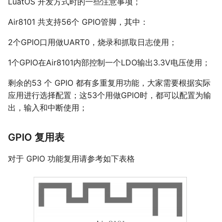
LuatOS 开发方式时的一些注意事项；
天线调试服务
15 GPS 定位展示工具
PWM 指令
Air8202超简约定位器方案
Air780EEU
认证相关指导
16 json 格式化工具
MOBILE 指令
Air8204录音定位工卡方案
Air8101 共支持56个 GPIO管脚，其中：
Air780EEJ
17 加解密工具
OTP 指令
1780P/H/HV_MCU模块
2个GPIO口用做UART0，烧录和抓取日志使用；
Air510U
18 设备上传文件测试工具
Air1601多媒体SoC
Air530Z
1个GPIO在Air8101内部控制一个LDO输出3.3V电压使用；
Air8101多媒体WiFi-SoC
200W拍照Air722UG
Air8000多网融合4G/WiFi/以太网-
全球通Air795UG
剩余的53 个 GPIO 都有多重复用功能，大家需要根据实际
SoC
应用进行选择配置；这53个用做GPIO时，都可以配置为输
780封装系列二开4G模组
出，输入和中断使用；
700ECH/ECP_超小封装
780/700 AT系列模组
GPIO 复用表
(780EX2T/EPT/EHT/EG2/EGT/EVT/700ECT)
780ER AirLink/RNDIS专用4G模组
对于 GPIO 功能复用请参考如下表格
Air6205_WiFi模组(AirLink)
Air5101_蓝牙BLE模组
Air510W/530W_定位模组
合宙标准配件板(搭配模组)
老型号模组(新项目无支持)