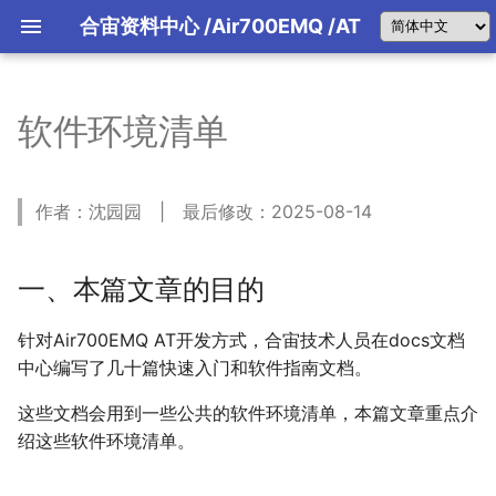
合宙资料中心
/Air700EMQ
/AT
软件环境清单
TCP
网络状态机
一、本篇文章的目的
典型应用参考设计
典型硬件设计指南
UDP
TCP状态机
二、软件环境清单
开机启动及外围电路
MQTT
MQTT状态机
2.1 Luatools工具
供电设计及选型推荐
作者：沈园园 | 最后修改：2025-08-14
HTTP
2.2 模组使用的固件
串口电路设计指导
FTP
2.3 SSCOM串口通信工具
SIM卡电路设计指导
NTP
2.4 LLCOM 串口通信工具
天线电路设计指导
一、本篇文章的目的
阿里云
2.5 合宙TCP/UDP web测试工具
腾讯云
2.6 MQTT客户端软件MQTTX
针对Air700EMQ AT开发方式，合宙技术人员在docs文档
百度云
2.7 合宙 FTP 测试服务器
中心编写了几十篇快速入门和软件指南文档。
ONENET
2.8 合宙 HTTP 测试服务器
华为云
2.9 公有云控制台
这些文档会用到一些公共的软件环境清单，本篇文章重点介
电信云
绍这些软件环境清单。
低功耗
文件系统