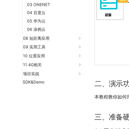
06 PWM
04 摄像头拍照和扫码
03 ONENET
07 KEYPAD
05 二维码生成和显示
04 百度云
05 华为云
06 涂鸦云
08 短距离应用
01 蓝牙
09 实用工具
01 定时器(timer)
10 位置应用
02 闹钟(alarm)
01 基站WIFI定位
11 4G相关
03 外部硬件看门狗(wdt)
01 语音通话
项目实战
04 日志输出
02 专网卡APN配置
二、演示
SDK&Demo
温湿度数据采集
05 随机数(random)
03 短消息(sms)
本教程教你如何用
06 通用加解密函数(crypto)
07 JT808封包解包实例
08 位运算(bit)
三、准备
09 json数据处理