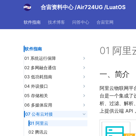
合宙资料中心
/Air724UG
/LuatOS
软件指南
技术博客
问答中心
合宙官网
01 阿里
软件指南
01 系统运行保障
01 LuatOS运行框架
02 多网融合通信
一、简介
02 远程固件升级服务(合宙自
01 TCP
03 低功耗指南
有服务器)
02 UDP
01 低功耗
04 外设接口
阿里云物联网平台（
03 远程日志errDump
03 HTTP
01 UART
台是一个集成了
05 存储相关
04 MQTT
析、过滤、解析
02 ADC
01 SPI Flash
06 多媒体应用
上提供云端 AP
05 FTP
03 GPIO
02 SD卡
01 音频播放
07 公有云对接
06 NTP
04 I2C
03 文件系统(io)
02 音频录制
01 阿里云
07 WebSocket
05 SPI
04 键值对存储(nvm)
03 SPI串口屏
02 腾讯云