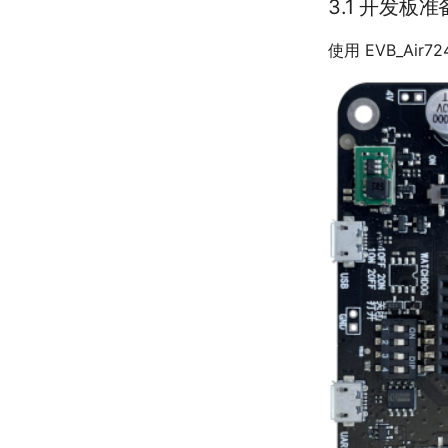
10 字符串处理
3.1 开发板准
11 数据打包解包(pack)
使用 EVB_Ai
12 protobuf数据处理
13 iconv字符集转换