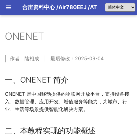
合宙资料中心
/Air780EEJ
/AT
ONENET
一、ONENET 简介
网络状态机
典型应用参考设计
硬件环境清单
典型硬件设计指南
先做好准备工作
二、本教程实现的功能概述
TCP状态机
开机启动及外围电路
软件环境清单
从使用TCP开始
三、准备硬件环境
MQTT状态机
供电设计及选型推荐
固件版本确认和烧录
作者：陆相成 | 最后修改：2025-09-04
四、准备软件环境
串口电路设计指导
五、使用方法举例
SIM卡电路设计指导
5.1 确认开发板正常开机并联网正
天线电路设计指导
一、ONENET 简介
常
5.2 连接 ONENET 所需相关指令
ONENET 是中国移动提供的物联网开放平台，支持设备接
六、云平台配置与效果展示
入、数据管理、应用开发、增值服务等能力，为城市、行
6.1 登录与创建产品
业、生活等场景提供智能化解决方案。
6.2 添加设备
6.3 设备注册
6.3.1 生成设备密钥鉴权
二、本教程实现的功能概述
Token