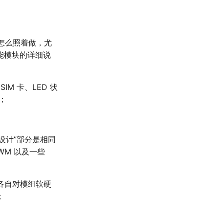
就怎么照着做，尤
能模块的详细说
M 卡、LED 状
；
考设计”部分是相同
WM 以及一些
家各自对模组软硬
；