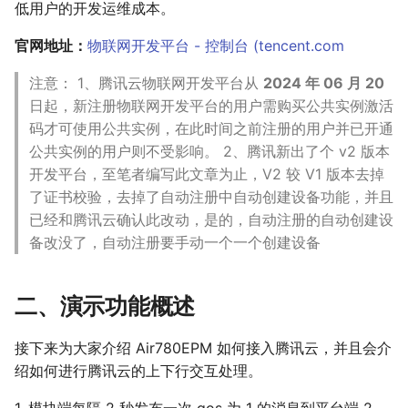
低用户的开发运维成本。
天线调试服务
15 GPS 定位展示工具
PWM 指令
Air8202超简约定位器方案
Air780EEU
认证相关指导
16 json 格式化工具
MOBILE 指令
Air8204录音定位工卡方案
官网地址：
物联网开发平台 - 控制台 (
tencent.com
Air780EEJ
17 加解密工具
OTP 指令
1780P/H/HV_MCU模块
Air510U
18 设备上传文件测试工具
注意： 1、腾讯云物联网开发平台从
2024 年 06 月 20
Air1601多媒体SoC
Air530Z
日起，新注册物联网开发平台的用户需购买公共实例激活
Air8101多媒体WiFi-SoC
200W拍照Air722UG
码才可使用公共实例，在此时间之前注册的用户并已开通
Air8000多网融合4G/WiFi/以太网-
全球通Air795UG
公共实例的用户则不受影响。 2、腾讯新出了个 v2 版本
SoC
开发平台，至笔者编写此文章为止，V2 较 V1 版本去掉
780封装系列二开4G模组
了证书校验，去掉了自动注册中自动创建设备功能，并且
700ECH/ECP_超小封装
已经和腾讯云确认此改动，是的，自动注册的自动创建设
780/700 AT系列模组
备改没了，自动注册要手动一个一个创建设备
(780EX2T/EPT/EHT/EG2/EGT/EVT/700ECT)
780ER AirLink/RNDIS专用4G模组
二、演示功能概述
Air6205_WiFi模组(AirLink)
Air5101_蓝牙BLE模组
接下来为大家介绍 Air780EPM 如何接入腾讯云，并且会介
Air510W/530W_定位模组
绍如何进行腾讯云的上下行交互处理。
合宙标准配件板(搭配模组)
老型号模组(新项目无支持)