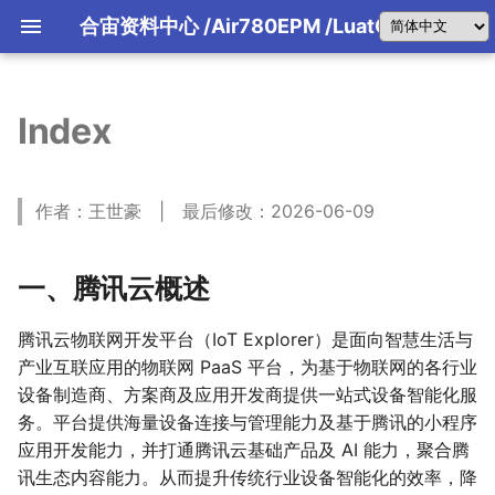
合宙资料中心
/Air780EPM
/LuatOS
Index
合宙产品选型(文字版)
引擎主机介绍
合宙IoT平台
FAQ 2026-07-30
合宙产品选型指南(文字版)
LuatOS运行框架讲解
4G模组该怎么用？
01 LuaTools工具教程
01 背景
01 产品说明
01 产品说明
01 产品说明
使用手册
Air8201系列产品介绍
Air8204软件资料
固件和Demo
从零到一理解Air1601
从零到一理解Air8101
Air8000系列特别说明
规格书/原理图PCB封装/参考设计
AT手册/原理图PCB封装/参考设
资料中心
资料中心
资料中心
使用手册
合宙天线AirANT
DI-DO-AI-AO
合宙引擎主机 8000W
第一季大赛细则
LBS概述
物理层描述
快速入门
LuaTools技能API
AirLink协议
780EPM/EHM_4G数传
Air780EQ
后台配置文档
书/开发板/核心板
书/核心板
AirUI介绍
FAQ 2026-07-31
合宙产品选型手册(PDF版)
LuatOS消息机制详解
4G低功耗指南
02 PC模拟器教程
02 AI基础知识
开发资料
Air8201G\H 对比
规格书/原理图PCB封装/参考设计
规格书/原理图PCB封装/参考设计
从零到一理解Air8000
固件版本
使用手册
可以替代Air510U和Air530Z吗?
远程水表方案
合宙引擎主机 1602
第一季参赛视频发布要求
LBS配置文档
链路层描述
协议详解
LBS
02 Air8780系列工业模组
02 Air8781P系列工业模组
02 air8700系列工业模组
固件版本
合宙音频配件板
LuatOS学习与开发手册
AirCloud协议
780EX2_4G邮票孔模块
Air700ECQ
后台问题汇总
发板/核心板/引擎主机
发板/核心板/引擎主机
Air700ECP固件和Demo
780EG2/EGT可以替代780EG吗
FAQ 2026-08-01
LuatOS系统消息
模组日志总体介绍
03 合宙 TCP/UDP web测试工
03 为什么选择Trae
数据采集器
Air8000海外型号介绍
使用手册
GNSS调试工具使用方法
第二季大赛细则
指令层描述
设备鉴权
引擎主机固件下载和烧录
Air8201G 资料中心
传感器基础
FOTA升级
03 不同型号特别说明
03 下载和调试
03 原理图及PCB封装
使用手册
合宙全系产品通用资料
合宙LCD配件板
LuaTools与AI
iRTU指令说明
780EHV_4G+语音
Air700EMQ
作者：王世豪 | 最后修改：2026-06-09
Air700ECH固件和Demo
AT固件版本
Air1601 TurnKey开发板
Air8101合宙引擎主机系列
FAQ 2026-08-02
关于USB驱动问题
04 MQTT客户端软件MQTTX
04 Trae的安装和智能体概念的
Air8300量产固件版本
硬件规格书/原理图PCB封装/参
第二季参赛视频发布要求
基础指令
心跳机制
LuatOS库函数开发手册
应用市场介绍
04 原理图及PCB封装
04 原理图及PCB封装
04 LuatOS-iRTU介绍
iRTU
Air8201H 资料中心
外设接口基础
LuatOS开发工具大全
iRTU免开发固件
合宙摄像头配件板
通信定位(GPS/北斗)二合一模组
Air700EAQ
计/认证证书/开发板/核心板/引
从零到一理解700ECP/ECH
天线调试服务
FAQ 2026-08-03
关于时间同步问题
05 合宙 MQTT 测试服务器
05 luatos-docs-code版本列表
通知与日志
通信承载
固件和Demo
合宙引擎主机 1602
后装APP运行原理
固件烧录故障排查
05 LuatOS-iRTU介绍
05 LuatOS-iRTU介绍
原理图评审服务
认证资料
后台配置地址
通信协议基础
780EGP/EGG/EGH
使用AI自助式技术支持
合宙拓展接口配件板
(大屏UI)
第一个入门练习
认证相关指导
Air780EP
FAQ 2026-08-04
LuatOS 内存(RAM)使用分析
06 合宙 FTP 测试服务器
06 安装 luatos-docs-code 
IP包指令
字段类型定义
第一个入门练习
手搓开发App
合宙的设备如何归属到自己账号
固件和Demo
一、腾讯云概述
iRTU源码下载
780EHN/EHU_4G海外
外壳设计
Air8000A TurnKey开发板
Air8780系列工业模组
规则和技能
软件开发资料
合宙以太网配件板
AT应用实例
FAQ 2026-08-05
不同网卡和存储方式的网速测试
07 合宙 HTTP 测试服务器
FOTA 指令
应用场景
Air780EPS
用AI开发App
LuatOS-Air脚本移植到LuatO
软件开发资料
iRTU免费注意事项
第一个入门练习
USB摄像头
07 使用luatos-docs-code解
硬件开发资料
FAQ 2026-08-06
32位固件和64位固件使用场景
08 合宙 RTMP 推流测试服务器
通用 RPC
流程说明
合宙引擎主机 8000W
Air8781P工业模组
意事项
合宙传感器配件板
合宙LuatOS编程大赛
Air780ER
腾讯云物联网开发平台（IoT Explorer）是面向智慧生活与
硬件开发资料
问题
软件开发资料
常见屏模组介绍
FAQ 2026-08-07
LuatOS自动化测试
09 合宙量产烧录工具
分片重组
云端实现
看视频学LuatOS
天线调试服务
固件和应用脚本Demo
Air8782P工业模组
合宙存储配件板
Air780E
产业互联应用的物联网 PaaS 平台，为基于物联网的各行业
08 使用luatos-docs-code完成
硬件开发资料
合宙模组SMT炉温曲线说明
10 LuatIO初始化配置工具
GPIO 指令
客户套餐
Lua语法基础教程
认证相关指导
第一个入门练习
Air8783 USB上网卡
合宙看门狗芯片
设备制造商、方案商及应用开发商提供一站式设备智能化服
LuatOS项目开发
Air780EX
LuatOS 字体使用说明
11 USB摄像头参数配置工具
UART 指令
常见问题
性能参数数据
LuatOS培训专栏
Air8700系列工业模组
软件开发资料
务。平台提供海量设备连接与管理能力及基于腾讯的小程序
09 Trae+luatos-docs-code
Air780EG
LuatOS 看门狗统一说明
12 SSCOM串口通信工具
WLAN 指令
术语表
MCU+AT架构 VS OpenCPU
汇总
Air8300工业模组
硬件开发资料
应用开发能力，并打通腾讯云基础产品及 AI 能力，聚合腾
13 LLCOM 串口通信工具
BT 指令
Air724UG
10 Trae 接入方舟 coding plan
讯生态内容能力。从而提升传统行业设备智能化的效率，降
性能参数数据
Air8201超低功耗定位模组
14 GPS 定位纠偏工具
PM 指令
Air780EEN