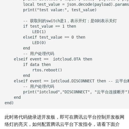
        local test_value = json.decode(payload).params
        print("test value:", test_value)

        -- 获取到的switch是1，表示开灯；是0则表示关灯

        if test_value == 1 then

            LED(1)

        elseif test_value == 0 then

            LED(0)

        end

        -- 用户处理代码

    elseif event ==  iotcloud.OTA then

        if data then

            rtos.reboot()

        end

    elseif event == iotcloud.DISCONNECT then -- 云平
        -- 用户处理代码

        print("iotcloud","DISCONNECT", "云平台连接断开")
    end

此时将代码烧录进开发板，即可在腾讯云平台控制开发板网
络灯的亮灭，如何配置腾讯云平台下发指令，请看下面介