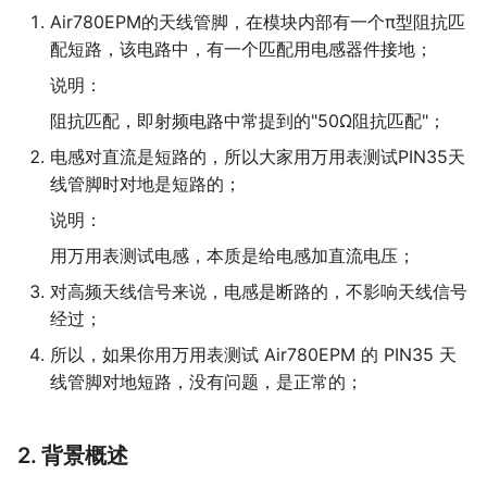
天线调试服务
15 GPS 定位展示工具
PWM 指令
Air8202超简约定位器方案
Air780EPM的天线管脚，在模块内部有一个π型阻抗匹
Air780EEU
认证相关指导
16 json 格式化工具
MOBILE 指令
Air8204录音定位工卡方案
配短路，该电路中，有一个匹配用电感器件接地；
Air780EEJ
17 加解密工具
OTP 指令
1780P/H/HV_MCU模块
说明：
Air510U
18 设备上传文件测试工具
Air1601多媒体SoC
阻抗匹配，即射频电路中常提到的"50Ω阻抗匹配"；
Air530Z
Air8101多媒体WiFi-SoC
200W拍照Air722UG
电感对直流是短路的，所以大家用万用表测试PIN35天
Air8000多网融合4G/WiFi/以太网-
全球通Air795UG
线管脚时对地是短路的；
SoC
说明：
780封装系列二开4G模组
700ECH/ECP_超小封装
用万用表测试电感，本质是给电感加直流电压；
780/700 AT系列模组
对高频天线信号来说，电感是断路的，不影响天线信号
(780EX2T/EPT/EHT/EG2/EGT/EVT/700ECT)
经过；
780ER AirLink/RNDIS专用4G模组
所以，如果你用万用表测试 Air780EPM 的 PIN35 天
Air6205_WiFi模组(AirLink)
线管脚对地短路，没有问题，是正常的；
Air5101_蓝牙BLE模组
Air510W/530W_定位模组
2. 背景概述
合宙标准配件板(搭配模组)
老型号模组(新项目无支持)