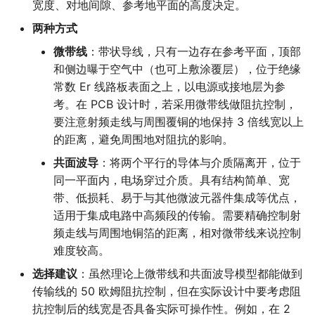
宽度、对地间隙、参考地平面的高度决定。
两种方式
微带线
：带状导线，只有一边存在参考平面，顶部
和侧边曝于空气中（也可上敷涂覆层），位于绝缘
常数 Er 线路板表面之上，以电源或接地层为参
考。在 PCB 设计时，若采用微带线做阻抗控制，
要注意射频走线与周围覆铜的地保持 3 倍线宽以上
的距离，避免周围地对阻抗的影响。
共面波导
：将两个平行的导体与介质隔离开，位于
同一平面内，电场穿过介质。具有结构简单、宽
带、低损耗、易于与其他微波元器件集成等优点，
适用于集成电路中高频段的传输。需要精确控制射
频走线与周围地铜箔的距离，相对微带线来说控制
难度较高。
选择建议
：虽然理论上微带线和共面波导模型都能做到
传输线的 50 欧姆阻抗控制，但在实际设计中要考虑阻
抗控制后的线宽是否具备实际可操作性。例如，在 2