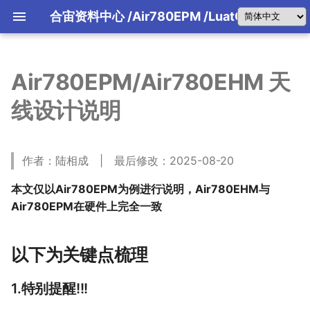
合宙资料中心
/Air780EPM
/LuatOS
Air780EPM/Air780EHM 天
合宙产品选型(文字版)
引擎主机介绍
合宙IoT平台
FAQ 2026-07-30
合宙产品选型指南(文字版)
LuatOS运行框架讲解
4G模组该怎么用？
01 LuaTools工具教程
01 背景
01 产品说明
01 产品说明
01 产品说明
使用手册
Air8201系列产品介绍
Air8204软件资料
固件和Demo
从零到一理解Air1601
从零到一理解Air8101
Air8000系列特别说明
规格书/原理图PCB封装/参考设计
AT手册/原理图PCB封装/参考设
资料中心
资料中心
资料中心
使用手册
合宙天线AirANT
DI-DO-AI-AO
合宙引擎主机 8000W
第一季大赛细则
LBS概述
物理层描述
负载均衡
LuaTools技能API
AirLink协议
780EPM/EHM_4G数传
Air780EQ
后台配置文档
书/开发板/核心板
书/核心板
AirUI介绍
FAQ 2026-07-31
线设计说明
合宙产品选型手册(PDF版)
LuatOS消息机制详解
4G低功耗指南
02 PC模拟器教程
02 AI基础知识
开发资料
Air8201G\H 对比
规格书/原理图PCB封装/参考设计
规格书/原理图PCB封装/参考设计
从零到一理解Air8000
固件版本
使用手册
可以替代Air510U和Air530Z吗?
远程水表方案
合宙引擎主机 1602
第一季参赛视频发布要求
LBS配置文档
链路层描述
报文详解
LBS
02 Air8780系列工业模组
02 Air8781P系列工业模组
02 air8700系列工业模组
固件版本
合宙音频配件板
LuatOS学习与开发手册
AirCloud协议
780EX2_4G邮票孔模块
Air700ECQ
后台问题汇总
发板/核心板/引擎主机
发板/核心板/引擎主机
Air700ECP固件和Demo
780EG2/EGT可以替代780EG吗
FAQ 2026-08-01
LuatOS系统消息
模组日志总体介绍
03 合宙 TCP/UDP web测试工
03 为什么选择Trae
数据采集器
Air8000海外型号介绍
使用手册
GNSS调试工具使用方法
第二季大赛细则
指令层描述
字段类型定义
引擎主机固件下载和烧录
Air8201G 资料中心
传感器基础
FOTA升级
03 不同型号特别说明
03 下载和调试
03 原理图及PCB封装
使用手册
合宙全系产品通用资料
合宙LCD配件板
LuaTools与AI
iRTU指令说明
780EHV_4G+语音
Air700EMQ
Air700ECH固件和Demo
AT固件版本
Air1601 TurnKey开发板
Air8101合宙引擎主机系列
FAQ 2026-08-02
关于USB驱动问题
04 MQTT客户端软件MQTTX
04 Trae的安装和智能体概念的
Air8300量产固件版本
硬件规格书/原理图PCB封装/参
第二季参赛视频发布要求
基础指令
收费标准
LuatOS库函数开发手册
应用市场介绍
04 原理图及PCB封装
04 原理图及PCB封装
04 LuatOS-iRTU介绍
iRTU
Air8201H 资料中心
外设接口基础
LuatOS开发工具大全
iRTU免开发固件
合宙摄像头配件板
通信定位(GPS/北斗)二合一模组
Air700EAQ
计/认证证书/开发板/核心板/引
从零到一理解700ECP/ECH
天线调试服务
FAQ 2026-08-03
关于时间同步问题
05 合宙 MQTT 测试服务器
05 luatos-docs-code版本列表
通知与日志
延伸介绍
固件和Demo
合宙引擎主机 1602
后装APP运行原理
固件烧录故障排查
05 LuatOS-iRTU介绍
05 LuatOS-iRTU介绍
原理图评审服务
作者：陆相成 | 最后修改：2025-08-20
认证资料
后台配置地址
通信协议基础
780EGP/EGG/EGH
使用AI自助式技术支持
合宙拓展接口配件板
(大屏UI)
第一个入门练习
认证相关指导
Air780EP
FAQ 2026-08-04
LuatOS 内存(RAM)使用分析
06 合宙 FTP 测试服务器
06 安装 luatos-docs-code 
IP包指令
下发命令
第一个入门练习
手搓开发App
合宙的设备如何归属到自己账号
固件和Demo
iRTU源码下载
780EHN/EHU_4G海外
外壳设计
Air8000A TurnKey开发板
Air8780系列工业模组
规则和技能
软件开发资料
合宙以太网配件板
AT应用实例
FAQ 2026-08-05
不同网卡和存储方式的网速测试
07 合宙 HTTP 测试服务器
FOTA 指令
exCloud 扩展库
Air780EPS
本文仅以Air780EPM为例进行说明，Air780EHM与
用AI开发App
LuatOS-Air脚本移植到LuatO
软件开发资料
iRTU免费注意事项
第一个入门练习
USB摄像头
07 使用luatos-docs-code解
硬件开发资料
FAQ 2026-08-06
32位固件和64位固件使用场景
08 合宙 RTMP 推流测试服务器
通用 RPC
使用教程
合宙引擎主机 8000W
Air8781P工业模组
意事项
合宙传感器配件板
Air780EPM在硬件上完全一致
合宙LuatOS编程大赛
Air780ER
硬件开发资料
问题
软件开发资料
常见屏模组介绍
LuatOS自动化测试
09 合宙量产烧录工具
分片重组
看视频学LuatOS
天线调试服务
固件和应用脚本Demo
Air8782P工业模组
合宙存储配件板
Air780E
08 使用luatos-docs-code完成
硬件开发资料
合宙模组SMT炉温曲线说明
10 LuatIO初始化配置工具
GPIO 指令
Lua语法基础教程
认证相关指导
第一个入门练习
Air8783 USB上网卡
合宙看门狗芯片
LuatOS项目开发
Air780EX
以下为关键点梳理
LuatOS 字体使用说明
11 USB摄像头参数配置工具
UART 指令
性能参数数据
LuatOS培训专栏
Air8700系列工业模组
软件开发资料
09 Trae+luatos-docs-code
Air780EG
LuatOS 看门狗统一说明
12 SSCOM串口通信工具
WLAN 指令
MCU+AT架构 VS OpenCPU
汇总
Air8300工业模组
硬件开发资料
13 LLCOM 串口通信工具
BT 指令
1.特别提醒!!!
Air724UG
10 Trae 接入方舟 coding plan
性能参数数据
Air8201超低功耗定位模组
14 GPS 定位纠偏工具
PM 指令
Air780EEN