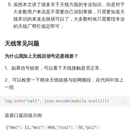
虽然本文讲了很多关于天线方面的专业知识，但是对于
大多数用户来说是不需要自己深刻掌握，只需要知道天
线常识的来龙去脉就可以了，大多数时候只需要找专业
的天线厂帮忙搞定即可；
天线常见问题
为什么我加上天线后信号还是很差？
1、如果信号较差，可以看下天线接触是否正常。
2、可以检查一下模块天线链接与驻网频段，在代码中加上
一段
log
.
info
(
"cell"
,
json
.
encode
(
mobile
.
scell
()))
该接口返回值示例
{"mnc": 11,"mcc": 460,"rssi": -78,"pci":