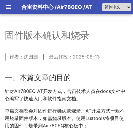
合宙资料中心
/Air780EQ
/AT
固件版本确认和烧录
TCP
网络状态机
一、本篇文章的目的
典型应用参考设计
典型硬件设计指南
UDP
TCP状态机
二、准备AT固件
开机启动及外围电路
MQTT
MQTT状态机
三、核心板开机，确认固件正确
供电设计及选型推荐
作者：沈园园 | 最后修改：2025-08-13
HTTP
3.1 核心板开机
串口电路设计指导
FTP
3.2 如何判断核心板运行的是正
SIM卡电路设计指导
确的 AT 固件
NTP
天线电路设计指导
一、本篇文章的目的
3.3 如何给核心板烧录正确的 AT
阿里云
固件
腾讯云
针对Air780EQ AT开发方式，合宙技术人员在docs文档中
百度云
心编写了快速入门和软件指南文档。
ONENET
华为云
每篇文档都会对固件进行确认或烧录。AT开发方式一般不
电信云
用烧录固件版本，如需烧录版本。使用Luatools将项目使
低功耗
用的固件，烧录到Air780EQ核心板中；
文件系统