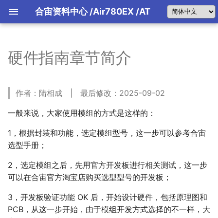
合宙资料中心
/Air780EX
/AT
硬件指南章节简介
AT指令手册
TCP
网络状态机
先做好准备工作
UDP
TCP状态机
应用实例
从使用TCP开始
MQTT
MQTT状态机
常用状态机
作者：陆相成 | 最后修改：2025-09-02
HTTP
固件版本
FTP
第一个入门练习
一般来说，大家使用模组的方式是这样的：
NTP
阿里云
1，根据封装和功能，选定模组型号，这一步可以参考合宙
腾讯云
选型手册；
百度云
2，选定模组之后，先用官方开发板进行相关测试，这一步
ONENET
可以在合宙官方淘宝店购买选型型号的开发板；
华为云
电信云
3，开发板验证功能 OK 后，开始设计硬件，包括原理图和
文件系统
PCB，从这一步开始，由于模组开发方式选择的不一样，大
短消息(SMS)