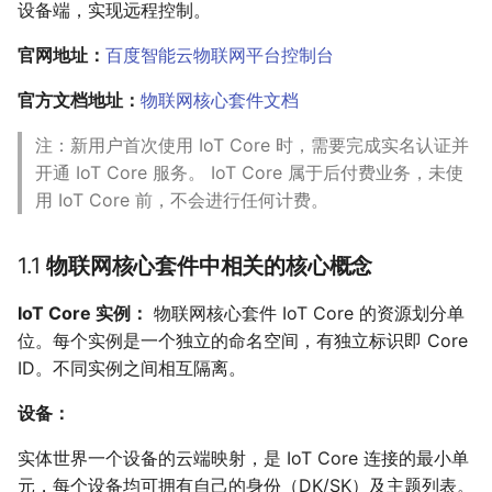
6.3 开发板 AT 实例
设备端，实现远程控制。
6.3.1 一机一密建立 MQTT 连
接 AT 示例；
官网地址：
百度智能云物联网平台控制台
6.3.2 使用证书鉴权建立
官方文档地址：
物联网核心套件文档
MQTT 连接 AT 示例
七、总结
注：新用户首次使用 IoT Core 时，需要完成实名认证并
八、参考资料
开通 IoT Core 服务。 IoT Core 属于后付费业务，未使
九、使用到的工具
用 IoT Core 前，不会进行任何计费。
十、常见问题
10.1 连接服务器失败
10.2 MQTT 链接总是断开是什么
1.1
物联网核心套件中相关的核心概念
原因？
IoT Core 实例：
物联网核心套件 IoT Core 的资源划分单
位。每个实例是一个独立的命名空间，有独立标识即 Core
ID。不同实例之间相互隔离。
设备：
实体世界一个设备的云端映射，是 IoT Core 连接的最小单
元，每个设备均可拥有自己的身份（DK/SK）及主题列表。