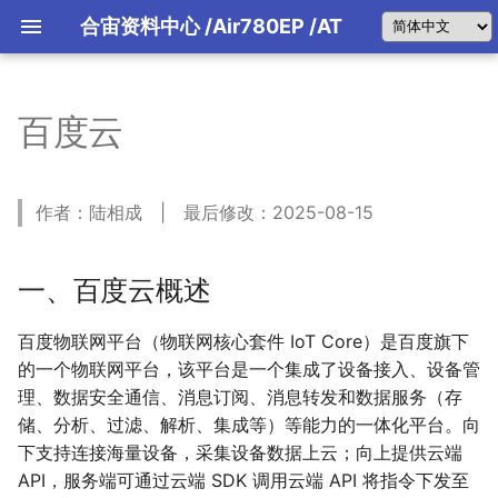
合宙资料中心
/Air780EP
/AT
百度云
一、百度云概述
网络状态机
典型应用参考设计
硬件环境清单
典型硬件设计指南
先做好准备工作
TCP状态机
1.1 物联网核心套件中相关的核心
开机启动及外围电路
软件环境清单
从使用TCP开始
概念
MQTT状态机
供电设计及选型推荐
固件版本确认和烧录
作者：陆相成 | 最后修改：2025-08-15
1.2 物联网核心套件 IoT Core 使
串口电路设计指导
用步骤
SIM卡电路设计指导
二、本教程实现的功能概述
天线电路设计指导
一、百度云概述
三、准备硬件环境
四、准备软件环境
百度物联网平台（物联网核心套件 IoT Core）是百度旗下
五、连接百度云所需相关指令
的一个物联网平台，该平台是一个集成了设备接入、设备管
六、 百度云操作实例
理、数据安全通信、消息订阅、消息转发和数据服务（存
6.1 确认开发板正常开机并联网正
储、分析、过滤、解析、集成等）等能力的一体化平台。向
常
6.2 物联网核心套件 IoT Core 操
下支持连接海量设备，采集设备数据上云；向上提供云端
作
API，服务端可通过云端 SDK 调用云端 API 将指令下发至