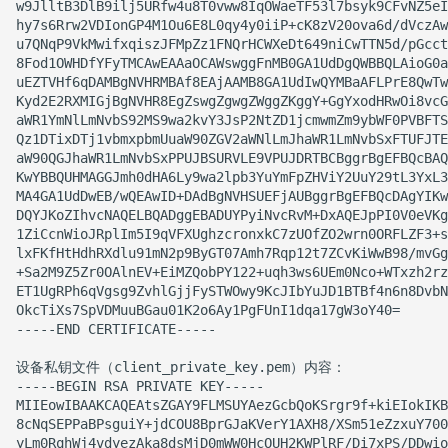
w9JlltB3DlB9ilj5URfw4u8T0vww8IqOWaeTF53l7bsyk9CFvNZ5eI
hy7s6Rrw2VDIonGP4M1Ou6E8L0qy4y0iiP+cK8zV20ova6d/dVczAw
u7QNqP9VkMwifxqiszJFMpZz1FNQrHCWXeDt649niCwTTN5d/pGcct
8Fod1OWHDfYFyTMCAwEAAaOCAWswggFnMB0GA1UdDgQWBBQLAioG0a
uEZTVHf6qDAMBgNVHRMBAf8EAjAAMB8GA1UdIwQYMBaAFLPrE8QwTw
Kyd2E2RXMIGjBgNVHR8EgZswgZgwgZWggZKggY+GgYxodHRwOi8vcG
aWR1YmNlLmNvbS92MS9wa2kvY3JsP2NtZD1jcmwmZm9ybWF0PVBFTS
Qz1DTixDTj1vbmxpbmUuaW90ZGV2aWNlLmJhaWR1LmNvbSxFTUFJTE
aW90QGJhaWR1LmNvbSxPPUJBSURVLE9VPUJDRTBCBggrBgEFBQcBAQ
KwYBBQUHMAGGJmh0dHA6Ly9wa2lpb3YuYmFpZHViY2UuY29tL3YxL3
MA4GA1UdDwEB/wQEAwID+DAdBgNVHSUEFjAUBggrBgEFBQcDAgYIKw
DQYJKoZIhvcNAQELBQADggEBADUYPyiNvcRvM+DxAQEJpPI0V0eVKg
1ZiCcnWioJRplIm5I9qVFXUghzcronxkC7zUOfZO2wrn0ORFLZF3+s
lxFKfHtHdhRXdlu91mN2p9ByGT07Amh7Rqp12t7ZCvKiWwB98/mvGg
+Sa2M9Z5Zr0OAlnEV+EiMZQobPY122+uqh3ws6UEm0Nco+WTxzh2rz
ET1UgRPh6qVgsg9ZvhlGjjFySTWOwy9KcJIbYuJD1BTBf4n6n8DvbN
OkcTiXs7SpVDMuuBGau01K2o6Ay1PgFUnI1dqa17gW3oY40=

-----END CERTIFICATE-----

设备私钥文件（client_private_key.pem）内容：

-----BEGIN RSA PRIVATE KEY-----

MIIEowIBAAKCAQEAtsZGAY9FLMSUYAezGcbQoKSrgr9f+kiEIokIKB
8cNqSEPPaBPsguiY+jdCOU8BprGJaKVerY1AXH8/XSm51eZzxuY700
yLm0RqhWj4vdyezAka8dsMjD0mWW0HcOUH2KWPlRF/Di7xPS/DDwio