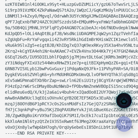
uzKT0IW81nl4i0OKLx9Syt+HLuzpGvDZUMiicY/gzU67oTwvSrLjLS
Si9rp391VzMDC4ZkPaNawQS7tA2o/1WQzCJ/GqKzMkUylnPUU1CscJ
LBNM3l3+kZxy0/Mgvql/OdrwWh3U5YcN9gXJMwIDAQABAoIBAAQEzg
qPF7JqExnbfNP24AZC9iNfSzzdsS8+EMQuHM+yxFmWzfa0bhmGOADY
9a/5OB4QijMhNL3YSFlqPIyD4AGNO7CaibeAJc+b6fNUDvdepklNwW
KdJpQD5+lOLi4AqDtBLpfJB/WsdNciUDAGMPEJqW2yn1ZqzTVehfIa
sZgUqbFu+RrYaFvgqxii4Z3vRY5RkihGdImBrKHisWZCIK1ewclo5l
vRu6k9SlvZg5+eigtBJB/KhIDg7xQ37qK9exRKvy35X3a4hv95NLtu
2Krq2+kCgYEA4ehiNr4xAKAmC7+EVZk4Vnv3O44Kk7Yj47FGHZ4Wuk
6SEqT26d5/IU95DIELbhlFQqb5jg7MjmvtDLt6aCjKRMs3mOMjcVZc
zY3iNdqyFXIxU3z544WnxRHwZ91ze7p+qitBIXpHymQzZ6+gqi+EfA
6RN87VI5XLyb12bwPvGvGuxrj1PdqaNxQ9JFk+11PVhyPAR+SA/0i8
DygkEVGs6SZVHlgK6+yhrMdUHRGDMxUmvQLlvOFN4YQThk3lqSd8g1
xEv5aWGPmnaDTXb9brZap+swLrln62EsiU1tyj8CgYEArqWjWEMNSz
P34zEp2rW6rScDMay8buNzNWsD+fPObvNmZneWVBOpIS15ncsd9Q4g
elidReu6vdQ/X/k3j2a6aiv4buh4rxIQadOo8I2UY7QWoj7aSaWIoH
mAw8nA8W9Ucl3qEOisOVnvkCgYB2OE7EF5KD5x3EuAb/sMrKMqru5C
mzqJj80OYdB6P1pRCYJc0s2GsnMUdFsIz7GejQ7z2SRWeIxrUxqJAx
fH7jC3qnkPqP+yBuJ5KjZ0qPAXUReYvkJjVLGBueX6zcZ2GKct1V4S
JB/ZgwKBgBoiKrVX9afIboQiK7SM1I/bcEk17cuIIp1btoG9Es0Ez5
kkXloAm1Nl6tyzQtZe1V3S5xRwmtf63Meg2XKraaXaYgyTTCCpaYhf
v0xOjXn8ylwfWp6bH7ogh/0rqUy6ebeEsI85DniLb9t1UFg71XyX
