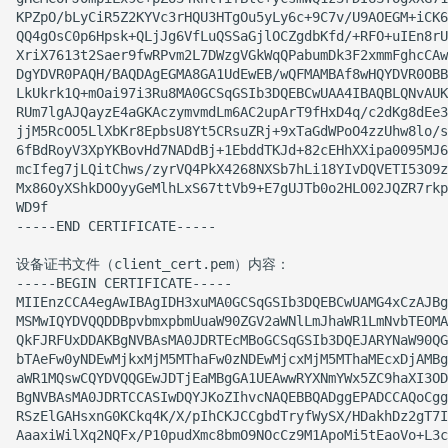
KPZpO/bLyCiR5Z2KYVc3rHQU3HTgOu5yLy6c+9C7v/U9AOEGM+iCK6
QQ4gOsC0p6Hpsk+QLjJg6VfLuQSSaGjlOCZgdbKfd/+RFO+uIEn8rU
XriX7613t2Saer9fwRPvm2L7DWzgVGkWqQPabumDk3F2xmmFghcCAw
DgYDVR0PAQH/BAQDAgEGMA8GA1UdEwEB/wQFMAMBAf8wHQYDVR0OBB
LkUkrk1Q+mOai97i3Ru8MA0GCSqGSIb3DQEBCwUAA4IBAQBLQNvAUK
RUm7lgAJQayzE4aGKAczymvmdLm6AC2upArT9fHxD4q/c2dKg8dEe3
jjM5RcOO5LlXbKr8EpbsU8Yt5CRsuZRj+9xTaGdWPoO4zzUhw8lo/s
6fBdRoyV3XpYKBovHd7NADdBj+1EbddTKJd+82cEHhXXipa0095MJ6
mcIfeg7jLQitChws/zyrVQ4PkX4268NXSb7hLi18YIvDQVETI53O9z
Mx86OyXShkDOOyyGeMlhLxS67ttVb9+E7gUJTb0o2HLO02JQZR7rkp
WD9f

-----END CERTIFICATE-----

设备证书文件（client_cert.pem）内容：

-----BEGIN CERTIFICATE-----

MIIEnzCCA4egAwIBAgIDH3xuMA0GCSqGSIb3DQEBCwUAMG4xCzAJBg
MSMwIQYDVQQDDBpvbmxpbmUuaW90ZGV2aWNlLmJhaWR1LmNvbTEOMA
QkFJRFUxDDAKBgNVBAsMA0JDRTEcMBoGCSqGSIb3DQEJARYNaW90QG
bTAeFw0yNDEwMjkxMjM5MThaFw0zNDEwMjcxMjM5MThaMEcxDjAMBg
aWR1MQswCQYDVQQGEwJDTjEaMBgGA1UEAwwRYXNmYWx5ZC9haXI3OD
BgNVBAsMA0JDRTCCASIwDQYJKoZIhvcNAQEBBQADggEPADCCAQoCgg
RSzElGAHsxnG0KCkq4K/X/pIhCKJCCgbdTryfWySX/HDakhDz2gT7I
AaaxiWilXq2NQFx/P10pudXmc8bmO9NOcCz9M1ApoMi5tEaoVo+L3c