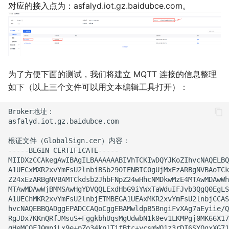
对应的接入点为：asfalyd.iot.gz.baidubce.com。
为了方便下面的测试，我们将建立 MQTT 连接的信息整理
如下（以上三个文件可以用文本编辑工具打开）：
Broker地址：

asfalyd.iot.gz.baidubce.com

根证文件（GlobalSign.cer）内容：

-----BEGIN CERTIFICATE-----

MIIDXzCCAkegAwIBAgILBAAAAAABIVhTCKIwDQYJKoZIhvcNAQELBQ
A1UECxMXR2xvYmFsU2lnbiBSb290IENBIC0gUjMxEzARBgNVBAoTCk
Z24xEzARBgNVBAMTCkdsb2JhbFNpZ24wHhcNMDkwMzE4MTAwMDAwWh
MTAwMDAwWjBMMSAwHgYDVQQLExdHbG9iYWxTaWduIFJvb3QgQ0EgLS
A1UEChMKR2xvYmFsU2lnbjETMBEGA1UEAxMKR2xvYmFsU2lnbjCCAS
hvcNAQEBBQADggEPADCCAQoCggEBAMwldpB5BngiFvXAg7aEyiie/Q
RgJDx7KKnQRfJMsuS+FggkbhUqsMgUdwbN1k0ev1LKMPgj0MK66X17
gHeMCOFJ0mpiLx9e+pZo34knlTifBtc+ycsmWQ1z3rDI6SYOgxXG71