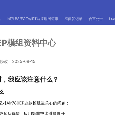
机
IoT/LBS/FOTA/iRTU/原理图评审
群问答记录
合宙公告
Lu
0EP模组资料中心
：2025-08-15
EP时，我应该注意什么？
么
家对Air780EP这款模组最关心的问题；
，更多从选型、应用等非技术维度展开；