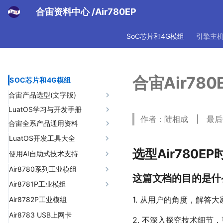
合宙资料中心
/Air780EP
SoC芯片和4G模组
引擎主
合宙Air78
SOC芯片和4G模组
合宙产品选型(文字版)
LuatOS学习与开发手册
合宙产品选型指南(文字版)
作者：陆相成 | 最后修改
合宙全系产品通用资料
合宙产品选型手册(PDF版)
LuatOS运行框架讲解
LuatOS消息机制详解
4G模组该怎么用？
LuatOS开发工具大全
选型Air780
LuatOS系统消息
4G低功耗指南
01 LuaTools工具教程
使用AI自助式技术支持
模组日志总体介绍
LuatOS库函数开发手册
02 PC模拟器教程
01 背景
Air8780系列工业模组
这篇文档的目的是什
关于USB驱动问题
固件烧录故障排查
03 合宙 TCP/UDP web测试工
Lua语言标准库
02 AI基础知识
01 产品说明
Air8781P工业模组
具
关于时间同步问题
合宙的设备如何归属到自己账
LuatOS核心库
03 为什么选择Trae
02 Air8780系列工业模组
01 产品说明
1. 从用户的角度，解答大
Air8782P工业模组
号名下
04 MQTT客户端软件MQTTX
LuatOS 内存(RAM)使用分析
04 Trae的安装和智能体概念的
1 adc-模数转换
LuatOS通用扩展库
03 不同型号特别说明
1，Air8780系列工业模组型
02 Air8781P系列工业模组
Air8783 USB上网卡
LuatOS-Air脚本移植到LuatOS
05 合宙 MQTT 测试服务器
2. 不深入探究技术细节
理解
号