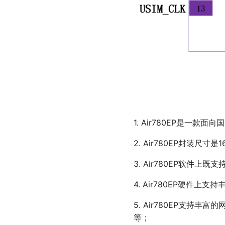
58 rtos-操作系统基础功
28 rtos 实时操作系统
24 iperf 吞吐量测试
能
25 rtc 实时时钟
59 sfud-Nor Flash驱动
26 rsa 加密算法
60 sms-短信
27 rtos 实时操作系统
61 socket-TCP/UDP协议
62 spi-SPI总线控制
63 string-字符串操作
64 sys-LuatOS运行框架
65 tp-触摸控制
1. Air780EP是一
66 u8g2-U8G2图形处理
67 uart-串口
2. Air780EP封装尺寸是1
68 wdt-内部软硬件看门
3. Air780EP软件上
狗
69 websocket-
4. Air780EP硬件上支
WebSocket客户端
70 wlan-WiFi网络控制
5. Air780EP支持丰富的
71 xxtea-XXTEA加解密算
等；