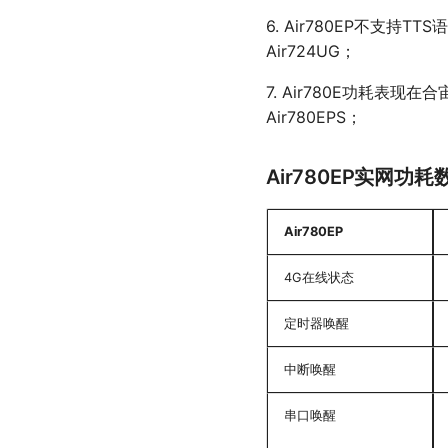
法
6. Air780EP不支
72 ymodem-文件传输协
议
Air724UG；
73 zbuff-内存数据操作
7. Air780E功耗表
Air780EPS；
Air780EP实网功耗
Air780EP
4G在线状态
定时器唤醒
中断唤醒
串口唤醒