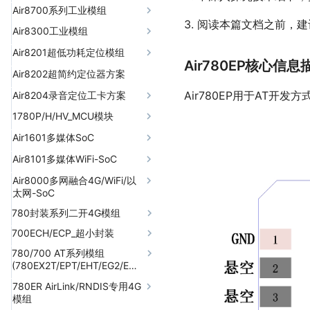
不同网卡和存储方式的网速测
2 airlink-芯片间通信
1 air153C_wtd-外部硬件
LuatOS传感器扩展库
04 原理图及PCB封装
版本注意事项
03 下载和调试
1，Air8781P系列工业模组
Air8700系列工业模组
试
06 合宙 FTP 测试服务器
05 luatos-docs-code版本列
看门狗
2，Air8780板载硬件电
型号
3. 阅读本篇文档之前，
3 airui-功能强大的图形化
05 LuatOS-iRTU介绍
1 exs_tm1637-LED数码
看视频学LuatOS
04 原理图及PCB封装
表
01 产品说明
Air8300工业模组
路说明
32位固件和64位固件使用场景
07 合宙 HTTP 测试服务器
开发
2 airlbs-收费版基站/WiFi
管
2，Air8781P板载硬件电
Lua语法基础教程
05 LuatOS-iRTU介绍
06 安装 luatos-docs-code 智
定位
02 air8700系列工业模组
使用手册
Air8201超低功耗定位模组
1）Air780系列模组部分
LuatOS自动化测试
路说明
08 合宙 RTMP 推流测试服务
4 audio-音频播放和录音
2 exs_tm1638-LED数码
能体、规则和技能
Air780EP核心信息
器
LuatOS培训专栏
3 dhcpsrv-DHCP服务器
管
03 原理图及PCB封装
开发资料
1，air8700系列工业模组型
2）SIM(贴片卡和
合宙模组SMT炉温曲线说明
Air8201系列产品介绍
Air8202超简约定位器方案
1）Air780EPM模组部分
5 audio_v2-新音频框架
07 使用luatos-docs-code解
号
MicroSIM卡座)
09 合宙量产烧录工具
MCU+AT架构 VS OpenCPU
LuatOS框架的使用
（仅用于理解exaudio实
4 dnsproxy-DNS代理转
3 exs_tm1640-LED数码
04 LuatOS-iRTU介绍
数据采集器
LuatOS 字体使用说明
Air8201G\H 对比
决咨询类问题
2）SIM(贴片卡和
Air780EP用于AT开发
Air8204录音定位工卡方案
现）
发
管
2，air8700板载硬件电
3）天线(GNSS天线仅用
MicroSIM卡座)
10 LuatIO初始化配置工具
LuatOS socket
Air8300量产固件版本
LuatOS 看门狗统一说明
Air8201G 资料中心
08 使用luatos-docs-code
Air8204软件资料
1780P/H/HV_MCU模块
路说明
于Air8780G/S)
6 bit64-32位内核固件上
5 exapp-扩展应用管理
4 exs_tm1650-LED数码
3）4G天线IPEX一代座子
完成LuatOS项目开发
11 USB摄像头参数配置工具
LuatOS mqtt
的64位运算
Air8201G 使用指南
Air8201H 资料中心
管
固件和Demo
4）音频(仅Air8780V支
Air1601多媒体SoC
1）Air700ECP/ECH模组
6 exaudio-音频播放和录
4）网络状态灯(GPIO27)
12 SSCOM串口通信工具
09 Trae+luatos-docs-code使
001 Hello_LuatOS
LuatOS http
持)
部分
7 ble-低功耗蓝牙
Air8201G 实测数据
音
认证资料
Air8201H 实测数据
5 exs_aip650e-LED数码
从零到一理解Air1601
Air8101多媒体WiFi-SoC
用问题汇总
5）看门狗电路(喂狗信号
13 LLCOM 串口通信工具
002 MQTT上传温湿度数据
LuatOS ble(一)
管
5）网络灯(GPIO27)/电源
2）SIM(MicroSIM卡座)
8 camera-摄像头控制
7 exair153x_wdt-外部硬
Air8201G 软件开发资料
Air8201H 软件开发资料
规格书/原理图PCB封装/参考设
GPIO24)
10 Trae 接入方舟 coding plan
从零到一理解Air8101
Air8000多网融合4G/WiFi/以
灯/充电灯
14 GPS 定位纠偏工具
003 iRTU中AirUI的使用
件看门狗
LuatOS 框架的设计原理
6 exs_qmc5883l-三轴地
3）4G天线IPEX一代座子
计/开发板/核心板/引擎主机
太网-SoC
9 can-CAN总线控制
01 系统运行保障
01 系统运行保障
6）VIN(5V-6.5/12V)
规格书/原理图PCB封装/参考设
磁传感器
6）USB-BOOT按键
15 GPS 定位展示工具
004 使用AI生成AirUI项目
8 excamera-摄像头控制
LuatOS ble(二)
4）3.3V电源(GPIO23)
Air1601 TurnKey开发板
计/开发板/核心板/引擎主机
10 cc-语音通话
780封装系列二开4G模组
Air8000系列特别说明
01 LuatOS运行框架
02 4G通信
01 LuatOS运行框架
7）外围管脚(插针)
02 4G通信
7 exs_adxl34x-三轴加速
7）3.3V/300mA电源输出
16 json 格式化工具
9 excloud-AirCloud云平
005 在合宙引擎主机
LuatOS modbus(一)
5）下载调试测试点(过孔)
默认出厂固件和源码
合宙引擎主机 1602
Air8101合宙引擎主机系列
11 codec-音频编解码
度传感器
700ECH/ECP_超小封装
从零到一理解Air8000
780EPM/EHM_4G数传
02 远程固件升级
01 TCP&UDP client
03 低功耗指南
02 远程固件升级
台控制
01 TCP&UDP client
8000W/1602上开发竖
03 低功耗指南
8）看门狗电路(喂狗信号
17 加解密工具
LuatOS fota
6）外围管脚(插针)
默认出厂固件演示效果
屏app
12 crypto-加解密和HASH
8 exs_ns2520-气压传感
780/700 AT系列模组
固件和Demo
Air8000海外型号介绍
规格书/原理图PCB封装/参考设
默认出厂固件和源码
默认出厂固件和源码
固件和Demo
GPIO24)
重点功能总体介绍
780EX2_4G邮票孔模块
02 HTTP
01 libfota2扩展库
03 AirCloud云服务
10 exeasyui-简易图形化
02 HTTP
01 libfota2扩展库
04 外设接口
03 AirCloud云服务
04 外设接口
器
计/证书/开发板/核心板
(780EX2T/EPT/EHT/EG2/EGT/EVT/700ECT)
18 设备上传文件测试工具
LuatOS gnss(一)
+合宙升级服务器
开发
开发板硬件环境介绍
+合宙升级服务器
13 eink-墨水屏
001 智能售货机
硬件规格书/原理图PCB封装/参
默认出厂固件演示效果
默认出厂固件演示效果
006 在合宙引擎主机
第一个入门练习
9）USB(Type-C)接口
Air1601固件版本
Air780系列管脚对比
第一个入门练习
Air780EX2固件
780EHV_4G+语音
03 MQTT
04 运维日志
03 MQTT
01 数据上报和命令下
01 ADC
04 运维日志
01 数据上报和命令下
05 存储相关
01 ADC
05 存储相关
9 exs_lis2dh12-三轴加速
考设计/认证证书/开发板/核心
Air700ECP固件和Demo
AT手册/原理图PCB封装/参考
8000W/1602上开发横
780ER AirLink/RNDIS专用4G
LuatOS gnss(二)
02 libfota2扩展库
11 exfotawifi-Air8000内
如何烧录固件到开发板
发
02 libfota2扩展库
14 errDump-异常日志上
002 钉钉机器人
引擎主机硬件环境介绍
引擎主机硬件环境介绍
发
10）锂电池插座及其充电
Air1602固件版本
硬件环境清单
从零到一理解780EPM/EHM
软件开发资料
硬件环境清单
如何克隆Demo代码仓库
软件开发资料
Air780系列管脚对比
04 FTP
通信定位(GPS/北斗)二合一
度传感器
板/引擎主机(大屏UI)
设计/证书/核心板
屏app
模组
05 异常日志上报
04 FTP
02 GPIO
05 异常日志上报
01 文件系统(io)
02 GPIO
06 多媒体
+自定义升级服务器
01 文件系统(io)
WiFi固件升级
06 多媒体
+自定义升级服务器
报
Air700ECH固件和Demo
电路
LuatOS network
模组780EGP/EGG/EGH