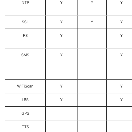
NTP
Y
Y
Y
SSL
Y
Y
Y
FS
Y
Y
SMS
Y
Y
WiFiScan
Y
Y
LBS
Y
Y
GPS
TTS