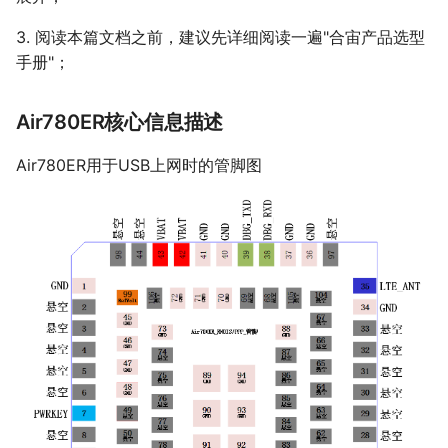
认证相关指导
天线调试服务
15 GPS 定位展示工具
14
14
PWM 指令
14 I2C接口(I2C0和I2C1)
认证相关指导
GPIO/AGPIO/AGPIOWU/WAKE
3. 阅读本篇文档之前，建议先详细阅读一遍"合宙产品选型
16 json 格式化工具
MOBILE 指令
15 PWM接口(六路PWM0-5)
15 对外"电源"，Vref
15 对外"电源"，Vref
17 加解密工具
手册"；
OTP 指令
16 ADC接口，共10路
16 通用UART1/2/3/11/12+调试
16 通用UART1/2/3+调试UART0
18 设备上传文件测试工具
17 GPIO，56个
UART0/10
17 pwm
18 特殊GPIO，GPIO13
Air780ER核心信息描述
17 PWM
18 OneWire单总线
19 LuatIO，IO初始化配置工具
18 OneWire单总线
19 SPI专用LCD接口
20 Audio，Mic1/Mic2/Speaker
Air780ER用于USB上网时的管脚图
19 SPI专用LCD接口
20 SPI专用Camera接口
21 Air8101典型应用
20 SPI专用Camera接口
21 SPI0/SPI1通用总线
22 AirUI对应LCD屏选型手册
21 SPI0/SPI1通用总线
22 I2C总线
22 I2C总线
23 485总线，Modbus
23 485总线，Modbus
24 CAN总线
24 CAN总线
25 Audio(Mic/Speaker/I2S)
25 Audio(Mic/Speaker/I2S)
26 4G天线
26 内部占用的IO
27 关于低功耗
27 4G天线
28 AirUI对应LCD屏选型手册
28 WiFi/BLE相关
29 GNSS相关