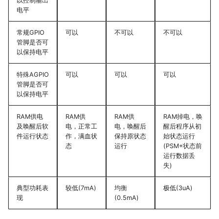
以控制输出
电平
常规GPIO
可以
不可以
不可以
管脚是否可
以保持电平
特殊AGPIO
可以
可以
可以
管脚是否可
以保持电平
RAM供电
RAM供
RAM供
RAM掉电，唤
及唤醒后软
电，正常工
电，唤醒后
醒后程序从初
件运行状态
作，满血状
保持原状态
始状态运行
态
运行
(PSM+状态前
运行数据丢
失)
典型功耗表
较低(7mA)
均衡
极低(3uA)
现
(0.5mA)