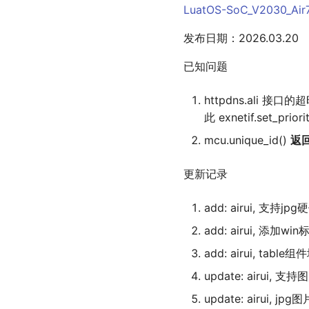
LuatOS-SoC_V2030_Ai
发布日期：2026.03.20
已知问题
httpdns.al
此 exnetif.se
mcu.unique_id()
返
更新记录
add: airui, 支持jp
add: airui, 添
add: airui, 
update: airui
update: airui,