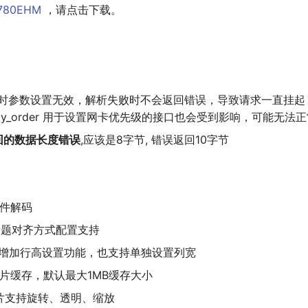
r780EHM
，请点击下载。
i 接口的超时参数设置无效，解析失败时不会返回错误，导致请求一直
t_priority_order 用于设置网卡优先级的接口也会受到影响，可能无
回的数据长度错误
,应该是8字节, 错误返回10字节
g硬件解码
加win标题对齐方式配置支持
table组件增加行高设置功能，也支持单独设置列宽
, 支持图片缓存，默认最大1MB缓存大小
 jpg图片支持旋转、透明、缩放