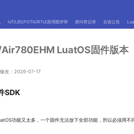
机
IoT/LBS/FOTA/iRTU/原理图评审
群问答记录
合宙公告
Lu
M/Air780EHM LuatOS固件版本
：2026-07-17
SDK
，而LuatOS功能又太多，一个固件无法放下全部功能，所以必须用