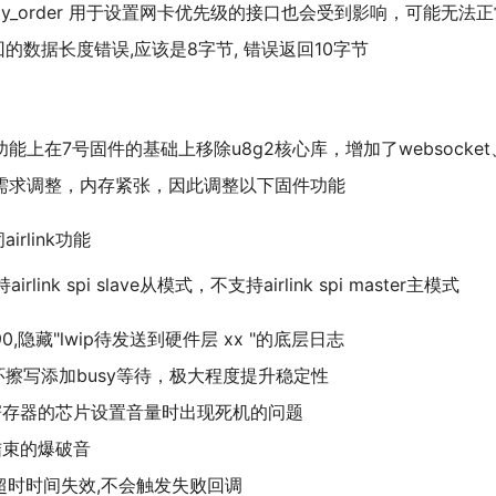
t_priority_order 用于设置网卡优先级的接口也会受到影响，可能无
() 返回的数据长度错误,应该是8字节, 错误返回10字节
功能上在7号固件的基础上移除u8g2核心库，增加了websocket、
分功能需求调整，内存紧张，因此调整以下固件功能
airlink功能
持airlink spi slave从模式，不支持airlink spi master主模式
,ch390,隐藏"lwip待发送到硬件层 xx "的底层日志
数组循环擦写添加busy等待，极大程度提升稳定性
修复没有寄存器的芯片设置音量时出现死机的问题
播放结束的爆破音
失败后超时时间失效,不会触发失败回调