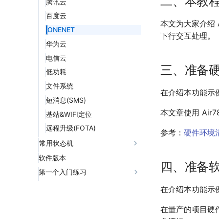
二、本教
腾讯云
百度云
本文为大家介绍 A
ONENET
下行交互处理。
华为云
电信云
三、准备
低功耗
文件系统
在介绍本功能示
短消息(SMS)
本文章使用 Air
基站&WIFI定位
远程升级(FOTA)
参考：
硬件环境
常用状态机
软件版本
网络状态机
四、准备
第一个入门练习
TCP状态机
MQTT状态机
先做好准备工作
在介绍本功能示
从使用TCP开始
硬件环境清单
在量产的项目硬件
软件环境清单