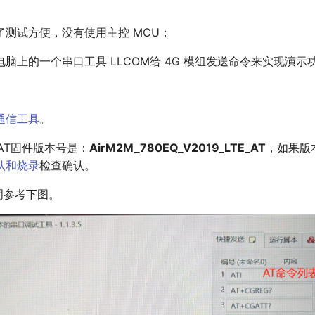
了测试方便，没有使用主控 MCU；
 电脑上的一个串口工具 LLCOM给 4G 模组发送命令来实现演示
。
口通信工具
。
的AT固件版本号是：
AirM2M_780EQ_V2019_LTE_AT
，如果版
认和烧录
检查确认。
说明参考下图。