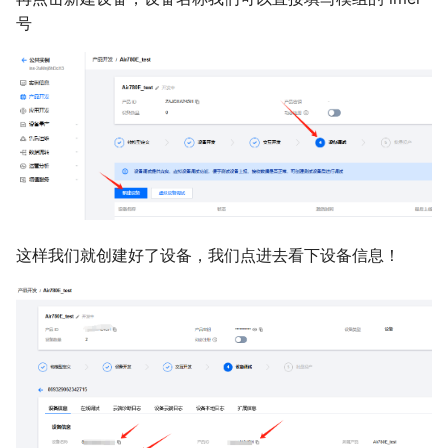
号
这样我们就创建好了设备，我们点进去看下设备信息！