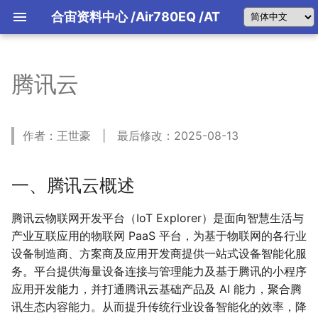
合宙资料中心
/Air780EQ
/AT
腾讯云
一、腾讯云概述
网络状态机
典型应用参考设计
硬件环境清单
典型硬件设计指南
先做好准备工作
二、演示功能概述
TCP状态机
开机启动及外围电路
软件环境清单
从使用TCP开始
三、准备硬件环境
MQTT状态机
供电设计及选型推荐
固件版本确认和烧录
作者：王世豪 | 最后修改：2025-08-13
四、准备软件环境
串口电路设计指导
五、需要用到的相关指令
SIM卡电路设计指导
六、 腾讯云操作实例
天线电路设计指导
一、腾讯云概述
6.1 云平台配置
6.1.1 登录并新建公共实例
腾讯云物联网开发平台（IoT Explorer）是面向智慧生活与
6.1.2 创建产品并添加设备
产业互联应用的物联网 PaaS 平台，为基于物联网的各行业
6.2 设备注册
设备制造商、方案商及应用开发商提供一站式设备智能化服
6.3 测试连接是否可用
务。平台提供海量设备连接与管理能力及基于腾讯的小程序
6.3.1 下载 MQTT.fx 并连接平
应用开发能力，并打通腾讯云基础产品及 AI 能力，聚合腾
台
讯生态内容能力。从而提升传统行业设备智能化的效率，降
6.3.2 生成 UserName 与