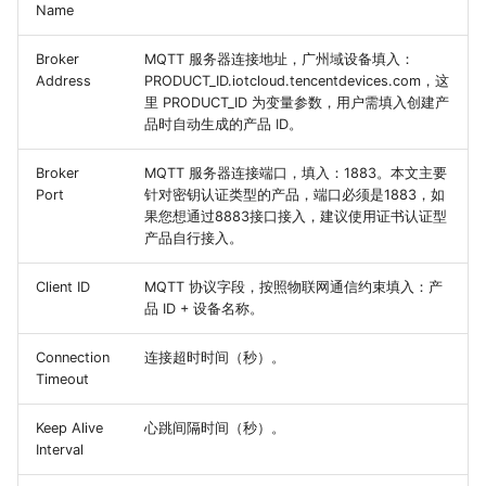
Name
Broker
MQTT 服务器连接地址，广州域设备填入：
Address
PRODUCT_ID.iotcloud.tencentdevices.com，这
里 PRODUCT_ID 为变量参数，用户需填入创建产
品时自动生成的产品 ID。
Broker
MQTT 服务器连接端口，填入：1883。本文主要
Port
针对密钥认证类型的产品，端口必须是1883，如
果您想通过8883接口接入，建议使用证书认证型
产品自行接入。
Client ID
MQTT 协议字段，按照物联网通信约束填入：产
品 ID + 设备名称。
Connection
连接超时时间（秒）。
Timeout
Keep Alive
心跳间隔时间（秒）。
Interval