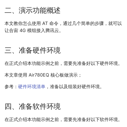
二、演示功能概述
本文教你怎么使用 AT 命令，通过几个简单的步骤，就可以
让合宙 4G 模组接入腾讯云。
三、准备硬件环境
在正式介绍本功能示例之前，需要先准备好以下硬件环境。
本文章使用 Air780EQ 核心板做演示；
参考：
硬件环境清单
，准备以及组装好硬件环境。
四、准备软件环境
在正式介绍本功能示例之前，需要先准备好以下软件环境。