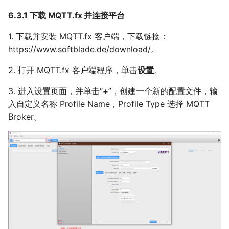
6.3.1 下载 MQTT.fx 并连接平台
1. 下载并安装 MQTT.fx 客户端，下载链接：
https://www.softblade.de/download/。
2. 打开 MQTT.fx 客户端程序，单击
设置
。
3. 进入设置页面，并单击“
+
”，创建一个新的配置文件，输
入自定义名称 Profile Name，Profile Type 选择 MQTT
Broker。