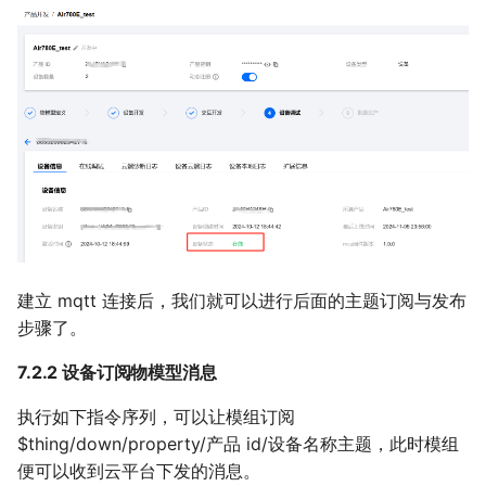
建立 mqtt 连接后，我们就可以进行后面的主题订阅与发布
步骤了。
7.2.2 设备订阅物模型消息
执行如下指令序列，可以让模组订阅
$thing/down/property/产品 id/设备名称主题，此时模组
便可以收到云平台下发的消息。