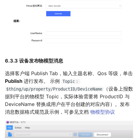
6.3.3 设备发布物模型消息
选择客户端 Publish Tab，输入主题名称、Qos 等级，单击
Publish
进行发布。 示例
Topic：
（设备上报数
$thing/up/property/ProductID/DeviceName
据到平台的物模型 Topic，实际体验需要将 ProductID 与
DeviceName 替换成用户在平台创建的对应内容）。发布
消息数据格式规范及示例，可参见文档
物模型协议