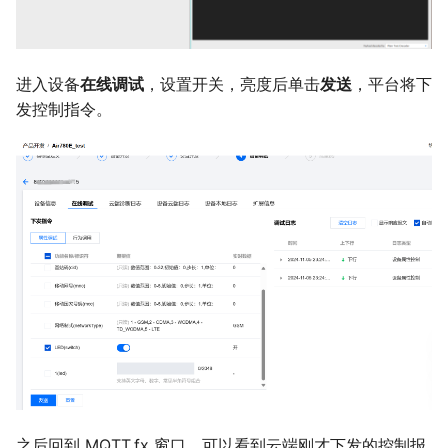
进入设备
在线调试
，设置开关，亮度后单击
发送
，平台将下
发控制指令。
之后回到 MQTT.fx 窗口，可以看到云端刚才下发的控制报