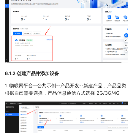
6.1.2 创建产品并添加设备
1. 物联网平台--公共示例--产品开发--新建产品，产品品类
根据自己需要选择，产品信息通信方式选择 2G/3G/4G