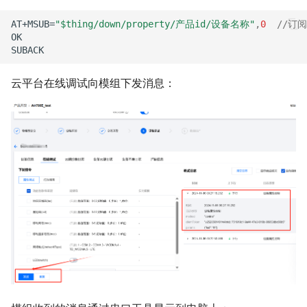
AT+MSUB=
"$thing/down/property/产品id/设备名称"
,
0
//订
OK
SUBACK
云平台在线调试向模组下发消息：