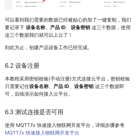
可以看到我们需要的数据已经被贴心的加了一键复制，我们
要记录下
设备名称
、
产品 ID
、
设备密钥
这三个数据，使用
这三个数据我们就可以上云了！
到此为止，创建产品设备工作已经完成。
6.2 设备注册
本教程采用密钥校验(手动注册)方式连接云平台，密钥校验
只需要记住
设备名称
、
产品 ID
、
设备密钥
这三个数据即
可，后续演示如何接入云平台。
6.3 测试连接是否可用
使用 MQTT.fx 快速接入物联网开发平台，详细步骤参考
MQTT.fx 快速接入物联网开发平台