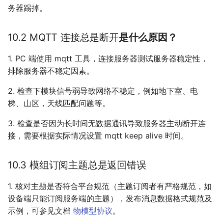
务器踢掉。
10.2 MQTT 连接总是断开
是什么原因？
1. PC 端使用 mqtt 工具，连接服务器测试服务器稳定性，
排除服务器不稳定因素。
2. 检查下模块信号弱导致网络不稳定，例如地下室、电
梯、山区，天线匹配问题等。
3. 检查是否因为长时间无数据通讯导致服务器主动断开连
接，需要根据实际情况设置 mqtt keep alive 时间。
10.3 模组订阅主题总是返回错误
1. 核对主题是否符合平台规范（主题订阅者有严格规范，如
设备端只能订阅服务端的主题），发布消息数据格式规范及
示例，可参见文档
物模型协议
。