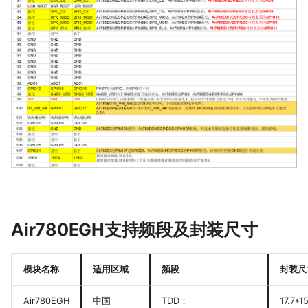
Air780EGH支持频段及封装尺寸
模块名称
适用区域
频段
封装尺
Air780EGH
中国
TDD：
17.7*1