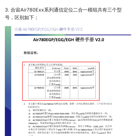
14 AirSPINORFLASH_1000
天线调试服务
电平设置)
15 GPS 定位展示工具
14
15 miniz压缩解压缩
14
PWM 指令
14 I2C接口(I2C0和I2C1)
Air780EEU
15 AirRC522_1000
3. 合宙Air780Exx系列通信定位二合一模组共有三个型
认证相关指导
14 LuatIO，IO初始化配置工具
GPIO/AGPIO/AGPIOWU/WAKE
16 json 格式化工具
16 xmodem文件传输
MOBILE 指令
15 PWM接口(六路PWM0-5)
Air780EEJ
号，区别如下；
15 对外"电源"，Vref
15
15 对外"电源"，Vref
17 加解密工具
17 xxtea加密解密
OTP 指令
16 ADC接口，共10路
GPIO/AGPIO/AGPIOWU/WAKE
16 通用UART1/2/3/11/12+调试
16 通用UART1/2/3+调试UART0
Air510U
18 设备上传文件测试工具
18 封装mcu一些特殊操作
17 GPIO，56个
UART0/10
16 对外"电源"，Vref
17 pwm
19 fastLZ压缩解压缩
Air530Z
18 特殊GPIO，GPIO13
17 PWM
17 通用UART1/2/3+调试UART0
18 OneWire单总线
20 gmssl国密算法
200W拍照Air722UG
19 LuatIO，IO初始化配置工具
18 OneWire单总线
18 PWM
19 SPI专用LCD接口
21 ioqueue io序列操作
20 Audio，Mic1/Mic2/Speaker
全球通Air795UG
19 SPI专用LCD接口
19 OneWire单总线
20 SPI专用Camera接口
22 fft 快速傅里叶变换
21 Air8101典型应用
20 SPI专用Camera接口
20 SPI专用LCD接口
21 SPI0/SPI1通用总线
23 os操作系统
22 AirUI对应LCD屏选型手册
21 SPI0/SPI1通用总线
21 SPI专用Camera接口
24 iperf 吞吐量测试
22 I2C总线
22 SPI0/SPI1通用总线
22 I2C总线
25 rtc 实时时钟
23 485总线，Modbus
23 I2C总线
23 485总线，Modbus
26 rsa 加密算法
24 CAN总线
24 CAN总线
24 485总线，Modbus
27 rtos 实时操作系统
25 Audio(Mic/Speaker/I2S)
25 Audio(Mic/Speaker/I2S)
25 CAN总线
26 4G天线
26 Audio(Mic/Speaker/I2S)
26 内部占用的IO
27 关于低功耗
27 4G天线
27 内部占用的IO
28 AirUI对应LCD屏选型手册
28 4G天线
28 WiFi/BLE相关
29 GNSS相关
29 GNSS相关