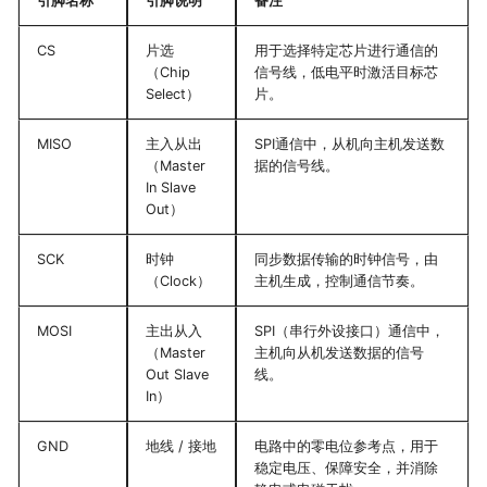
引脚名称
引脚说明
备注
30 G-Sensor
31 关于低功耗
CS
片选
用于选择特定芯片进行通信的
32 AirUI对应LCD屏选型手册
（Chip
信号线，低电平时激活目标芯
Select）
片。
MISO
主入从出
SPI通信中，从机向主机发送数
（Master
据的信号线。
In Slave
Out）
SCK
时钟
同步数据传输的时钟信号，由
（Clock）
主机生成，控制通信节奏。
MOSI
主出从入
SPI（串行外设接口）通信中，
（Master
主机向从机发送数据的信号
Out Slave
线。
In）
GND
地线 / 接地
电路中的零电位参考点，用于
稳定电压、保障安全，并消除