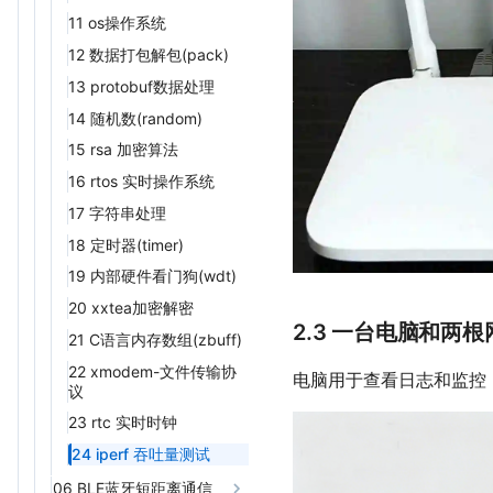
扩展芯片
25 exwin-UI窗口管理扩
12 64位数据处理
11 os操作系统
30 i2s-音频总线控制
12 64位数据处理
20 exs_bmi270-六轴姿态
展库
传感器
13 iconv字符集转换
12 数据打包解包(pack)
31 iconv-字符编码转换
13 iconv字符集转换
26 exairlinkwdt-AirLink
21 exs_opt3001-环境光
14 C语言内存数组
13 protobuf数据处理
32 io-文件操作
14 C语言内存数组
看门狗
传感器
(zbuff)
(zbuff)
14 随机数(random)
33 ioqueue-IO序列化操
27 httpdns-使用HTTP进
22 exs_veml3328-颜色传
15 miniz压缩解压缩
作
15 miniz压缩解压缩
行域名解析
15 rsa 加密算法
感器
16 xmodem文件传输
34 iotauth-物联网云平台
16 xmodem文件传输
28 httpplus-HTTP客户端
16 rtos 实时操作系统
23 exs_qmc5883p-三轴
鉴权
17 xxtea加密解密
17 xxtea加密解密
29 lbsLoc-免费版单基站
地磁传感器
17 字符串处理
35 iperf-网络性能测试
定位
18 封装mcu一些特殊操
18 封装mcu一些特殊操
18 定时器(timer)
作
36 json-JSON数据操作
作
30 lbsLoc2-免费版单基
站定位
19 内部硬件看门狗(wdt)
19 fastLZ压缩解压缩
37 lcd-显示屏控制
19 fastLZ压缩解压缩
31 libfota-远程升级
20 xxtea加密解密
20 gmssl国密算法
38 libgnss-GNSS定位
20 gmssl国密算法
2.3 一台电脑和两根
32 libfota2-远程升级
21 C语言内存数组(zbuff)
21 ioqueue io序列操作
39 little_flash-SPI Flash
21 ioqueue io序列操作
通用驱动
33 libnet-TCP/UDP协议
22 xmodem-文件传输协
22 fft 快速傅里叶变换
电脑用于查看日志和监控
22 fft 快速傅里叶变换
议
40 log-日志控制
34 udpsrv-UDP服务器
23 os操作系统
23 os操作系统
23 rtc 实时时钟
41 lora2-lora通信控制
35 xmodem-文件传输协
24 rtc 实时时钟
24 rtc 实时时钟
议
24 iperf 吞吐量测试
42 mcu-MCU通用功能
25 rsa 加密算法
25 rsa 加密算法
06 BLE蓝牙短距离通信