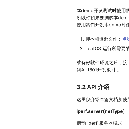
14 C语言内存数组
22 fft 快速傅里叶变换
26 内部占用的IO
Audio(Mic/Speaker/I2S)
18 封装mcu一些特殊操
以太网lan模式为其他
25 CAN总线
2，SPI TF卡应用
I2C部分说明
册
的问题
18 xxtea加密解密
01 lcd核心库应用
12 AirLCD_1010
(zbuff)
5，SPI AirLink应用
AirANT4073
作
以太网设备提供接入
本demo开发测试时使用
23 os操作系统
27 4G天线
Audio部分的说明
26
3，SPI Nor Flash应用
I2C在实际使用中可能
19 封装mcu一些特殊操
13 AirSPINAND_1000
01 lcd核心库应用
15 miniz压缩解压缩
6，SPI总线常见的坑
AirANT1564
19 fastLZ压缩解压缩
所以你如果要测试本de
遇到的问题
Audio(Mic/Speaker/I2S)
作
24 vibration1 滚珠震动传
28 WiFi/BLE相关
ES8311搭配I2C可能遇到
4G天线
4，SPI NAND Flash应
14
16 xmodem文件传输
使用我们开发本demo
感器
的问题
20 gmssl国密算法
27 内部占用的IO
用
Audio(Mic/Speaker/I2S)
20 fastLZ压缩解压缩
AirSPINORFLASH_1000
29 GNSS相关
天线供应商
17 xxtea加密解密
25 iperf 吞吐量测试
21 ioqueue io序列操作
28 4G天线
5，SPI AirLink应用
Audio部分的说明
21 gmssl国密算法
15 AirRC522_1000
30 G-Sensor
AirANT4073
脚本和资源文件：
点
18 封装mcu一些特殊操
26 aircharge 充电管理
22 fft 快速傅里叶变换
29 GNSS相关
6，SPI总线常见的坑
ES8311搭配I2C可能遇
4G天线
22 ioqueue io序列操作
作
31 关于低功耗
AirANT1564
G-Sensor
到的问题
LuatOS 运行所需要的
27 rtc 实时时钟
23 os操作系统
30 G-Sensor
天线供应商
23 fft 快速傅里叶变换
19 fastLZ压缩解压缩
32 AirUI对应LCD屏选型手
G-Sensor部分的说明
28 rsa 加密算法
册
24 iperf 吞吐量测试
31 搭配定位或蓝牙模组
AirANT4073
G-Sensor
24 os操作系统
20 gmssl国密算法
G-Sensor搭配I2C可能遇
准备好软件环境之后，接
29 rtos 实时操作系统
到的问题
25 rtc 实时时钟
32 关于低功耗
AirANT1564
G-Sensor部分的说明
25 iperf 吞吐量测试
21 ioqueue io序列操作
到Air1601开发板 中。
26 rsa 加密算法
33 AirUI对应LCD屏选型
G-Sensor搭配I2C可能
26 rtc 实时时钟
22 fft 快速傅里叶变换
手册
遇到的问题
27 rtos 实时操作系统
27 rsa 加密算法
23 os操作系统
3.2 API 介绍
28 rtos 实时操作系统
24 iperf 吞吐量测试
这里仅介绍本篇文档所使用
25 rtc 实时时钟
26 rsa 加密算法
iperf.server(netType)
27 rtos 实时操作系统
启动 iperf 服务器模式