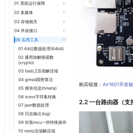
规格书/原理图PCB封装/参
errDump
02 图片上传
003 诗词闯关
如何烧录固件到引擎主机
errDump
02 图片上传
Demo使用指南
软件环境清单
05 NTP
01 系统运行保障
10 exs_sc7a20h-三轴加
05 NTP
xxx 持续补充中......
001 联机坦克大战
03 I2C
02 键值对存储(fskv)
03 I2C
03 fota核心库+文件
01 音频播放和录音
02 键值对存储(fskv)
12 exgnss-GNSS定位
07 BLE蓝牙短距离通
考设计/开发板/核心板/引擎
03 fota核心库+文件
01 音频播放和录音
15 fastlz-压缩和解压缩
07 BLE蓝牙短距离通
11）VIN(5V-6.5/12V)]
速度传感器
004 日出日落的时间
如何克隆Demo代码仓库
升级/串口升级
如何使用Luatools烧录软件
信
主机
升级/串口升级
06 WebSocket
信
01 LuatOS运行框架讲解
06 WebSocket
02 多媒体
04 SPI
03 SD卡
04 pins
02 音频编解码
03 otp
13 exlcd-显示屏控制
02 音频编解码
16 fatfs-FAT32文件系统
12）外围管脚(邮票孔/插
11 exs_da267-三轴加速
005 二十四节气
如何烧录固件
04 fota核心库+蓝牙
如何克隆Demo代码仓库
04 fota核心库+蓝牙
01 BLE 外围设备模式
07 httpdns
08 实用工具
02 远程固件升级服务(合
01 BLE 外围设备模式
07 httpdns
针)
08 实用工具
05 pins
03 存储相关
01 UI图形用户界面
04 lf(Nand/Nor
度传感器
14 exmux-总线上拉
17 fft-快速傅里叶变换
升级(使用Air5101)
升级(使用Air5101)
(peripheral)
宙自有服务器)
(peripheral)
006 联机版火柴人对战
Flash+LittleFS)
01 定时器(timer)
09 位置应用
01 定时器(timer)
09 位置应用
01 SPI
01 airui
04 外设接口
12 exs_vl53l1x-激光测距
15 exmodbus-MODBUS
18 fota-远程升级
03 远程固件升级服务(第
05 otp
传感器
协议
02 模块信息(hmeta)
01 GNSS定位
02 模块信息(hmeta)
10 4G相关
02 SD卡
01 GNSS定位
02 hzfont
10 4G相关
01 UART
05 实用工具
三方服务器)
19 fs-文件操作(不推荐)
13 exs_bmp180-数字气
16 exnetif-多网融合
03 内部硬件看门狗
02 GNSS定位调试方法
03 内部硬件看门狗
03 文件系统(io)
01 短消息(sms)
02 GNSS定位调试方法
03 pinyin
01 短消息(sms)
04 FOTA(核心库远程升
01 64位数据处理(64bit)
20 fskv-kv数据存储
压传感器
(wdt)
(wdt)
级)
17 expvp-联网对战游戏
03 基站和WiFi定位
04 键值对存储(fskv)
02 通信信息(mobile)
03 基站和WiFi定位
04 lcd
02 通信信息(mobile)
02 通用加解密函数
21 ftp-FTP客户端
14 exs_bmx280-数字气
04 日志输出(log)
04 日志输出(log)
05 蓝牙fota升级
18 exremotefile-远程文
(crypto)
04 GNSS定位纠偏网站
压传感器
05 lf (Nand/Nor
03 接打电话(VoLTE)
04 GNSS定位纠偏网站
05 tp
03 接打电话(VoLTE)
22 gmssl-国密算法
件管理系统
05 随机数(random)
05 随机数(random)
Flash+LittleFS)
06 异常日志上报
03 fastLZ压缩解压缩
15 exs_mpu6050-六轴
04 来电和短信转发
06 mjpg视频播放
04 来电和短信转发
23 gpio-通用输入输出接
errDump调试教程
19 exremotecam-网络摄
06 通用加解密函数
06 通用加解密函数
姿态传感器
06 sfud (Nor
04 gmssl国密算法
口
像头控制
(crypto)
(crypto)
Flash+FatFS)
购买链接：
Air1601开
16 exs_pca9555-GPIO
05 模块信息(hmeta)
24 hmeta-模组信息
20 exril_5101- Air5101 蓝
07 JT808封包解包实
07 JT808封包解包实
扩展芯片
牙扩展库
例
06 iconv字符集转换
25 ht1621-段码屏
例
17 exs_yhm2712a-充电管
2.2 一台路由器（支持
21 exsip-SIP通话
08 JSON数据处理
07 json数据处理
26 http-HTTP客户端
08 JSON数据处理
理芯片
22 extp-触摸控制
09 字符串处理(string)
08 日志输出(log)
27 httpsrv-HTTP服务器
09 字符串处理(string)
18 exs_mcp23017-GPIO
扩展芯片
23 exvib-震动检测
10 数据打包解包(pack)
09 封装mcu一些特殊操作
28 hzfont-合宙矢量字库
10 数据打包解包(pack)
19 exs_pcf8574-GPIO
24 exvib1-震动监测
11 Protobuf数据处理
10 miniz压缩解压缩
29 i2c-I2C总线控制
11 Protobuf数据处理