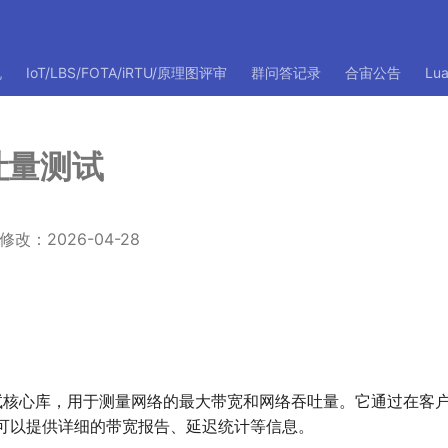
机
IoT/LBS/FOTA/iRTU/原理图评审
群问答记录
合宙公告
Lu
 吞吐量测试
：2026-04-28
能测试核心库，用于测量网络的最大带宽和网络吞吐量。它通过在客
可以提供详细的带宽报告、延迟统计等信息。