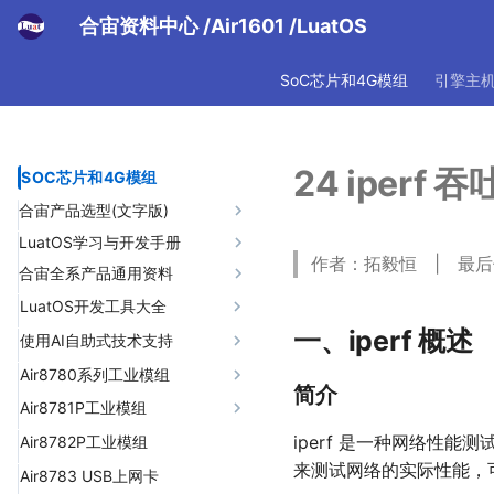
合宙资料中心
/Air1601
/LuatOS
SoC芯片和4G模组
引擎主
24 iperf
SOC芯片和4G模组
合宙产品选型(文字版)
LuatOS学习与开发手册
合宙产品选型指南(文字版)
作者：拓毅恒 | 最后修改
合宙全系产品通用资料
合宙产品选型手册(PDF版)
LuatOS运行框架讲解
LuatOS消息机制详解
4G模组该怎么用？
LuatOS开发工具大全
一、iperf 概述
LuatOS系统消息
4G低功耗指南
01 LuaTools工具教程
使用AI自助式技术支持
模组日志总体介绍
LuatOS库函数开发手册
02 PC模拟器教程
01 背景
Air8780系列工业模组
简介
关于USB驱动问题
固件烧录故障排查
03 合宙 TCP/UDP web测试工
Lua语言标准库
02 AI基础知识
01 产品说明
Air8781P工业模组
具
关于时间同步问题
合宙的设备如何归属到自己账
LuatOS核心库
03 为什么选择Trae
02 Air8780系列工业模组
01 产品说明
iperf 是一种网络性
Air8782P工业模组
号名下
04 MQTT客户端软件MQTTX
LuatOS 内存(RAM)使用分析
04 Trae的安装和智能体概念的
1 adc-模数转换
来测试网络的实际性能，
LuatOS通用扩展库
03 不同型号特别说明
1，Air8780系列工业模组型
02 Air8781P系列工业模组
Air8783 USB上网卡
LuatOS-Air脚本移植到LuatOS
05 合宙 MQTT 测试服务器
理解
号