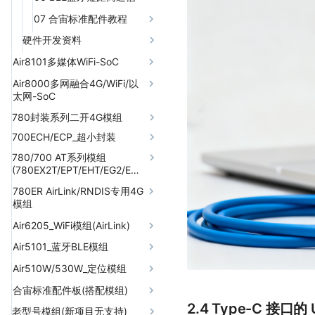
43 miniz-压缩和解压缩
26 rtos 实时操作系统
26 rtos 实时操作系统
01 BLE 外围设备模式
07 合宙标准配件教程
44 mobile-蜂窝通信功能
(peripheral)
01 AirSHT30_1000
硬件开发资料
45 mqtt-MQTT客户端
02 AirVOC_1000
二次开发硬件资料
Air8101多媒体WiFi-SoC
46 netdrv-网卡设备管理
03 AirGPIO_1000
47 onewire-单总线协议
从零到一理解Air8101
Air8000多网融合4G/WiFi/以
太网-SoC
04 AirKEY_1000
48 os-操作系统基础功能
规格书/原理图PCB封装/参考设
计/开发板/核心板/引擎主机
780封装系列二开4G模组
Air8000系列特别说明
05 AirSPINAND_1000
49 otp-一次性可编程存储
Air8101合宙引擎主机系列
700ECH/ECP_超小封装
从零到一理解Air8000
780EPM/EHM_4G数传
06
50 pack-数据打包和解包
AirSPINORFLASH_1000
780/700 AT系列模组
固件和Demo
Air8000海外型号介绍
规格书/原理图PCB封装/参考设
默认出厂固件和源码
重点功能总体介绍
780EX2_4G邮票孔模块
51 pins-引脚复用
计/证书/开发板/核心板
(780EX2T/EPT/EHT/EG2/EGT/EVT/700ECT)
硬件规格书/原理图PCB封装/参
默认出厂固件演示效果
第一个入门练习
Air780系列管脚对比
Air780EX2固件
780EHV_4G+语音
52 pm-电源管理
考设计/认证证书/开发板/核心
Air700ECP固件和Demo
AT手册/原理图PCB封装/参考
780ER AirLink/RNDIS专用4G
引擎主机硬件环境介绍
硬件环境清单
从零到一理解780EPM/EHM
软件开发资料
如何克隆Demo代码仓库
Air780系列管脚对比
通信定位(GPS/北斗)二合一
板/引擎主机(大屏UI)
设计/证书/核心板
模组
53 protobuf-PROTOBUF
Air700ECH固件和Demo
模组780EGP/EGG/EGH
数据操作
如何烧录固件到引擎主机
软件环境清单
规格书/原理图PCB封装/参
如何烧录固件
硬件开发资料
01 系统运行保障
从零到一理解780EHV
780EG2/EGT可以替代780EG
Air8000A TurnKey开发板
资料中心
Air6205_WiFi模组(AirLink)
从零到一理解700ECP/ECH
考设计/证书/开发板/核心板
吗？
780EHN/EHU_4G海外
Air780EGH/EGG/EGP
54 pwm-脉冲宽度调制
默认出厂固件软件设计文档
如何使用Luatools烧录软件
780EX2和780EX管脚对比
00 前提说明
规格书/原理图PCB封装/参
01 LuatOS运行框架
02 4G/WiFi/以太网多网
默认出厂固件和源码
合宙引擎主机 8000W
固件版本
资料中心
Air5101_蓝牙BLE模组
第一个入门练习
Air780EHM TurnKey开
考设计/证书/开发板/核心板
融合通信
AT固件版本
可以替代Air780EG吗？
Air780EHN可覆盖国家
55 rsa-RSA非对称加解密
HelloWorld示例
01 管脚分类
02 远程固件升级
默认出厂固件演示效果
发板
固件和应用脚本Demo
使用手册
固件版本
默认出厂固件和源码
Air780ER2 固件版本
资料中心
Air510W/530W_定位模组
软件开发资料
Air780EHV TurnKey开发板
天线调试服务
Air780系列管脚对比
Air780EHU可覆盖国家
01 TCP&UDP client
56 rtc-时钟控制
03 低功耗指南
02 对内供电，VBAT
01 libfota2扩展库+合
03 AirCloud云服务
开发板硬件环境介绍
使用手册
默认出厂固件演示效果
Air780ER3 固件版本
默认出厂固件和源码
第一个入门练习
固件和Demo
使用手册
使用手册
合宙标准配件板(搭配模组)
硬件开发资料
固件和Demo
认证相关指导
从零到一理解
Air780系列管脚对比
02 TCP&UDP server
宙升级服务器
57 rtmp-rtmp推流
04 外设接口
03 对外供电，VDD_3V3
如何烧录固件到开发板
04 运维日志
01 数据上报和命令下发
2.4 Type-C 接口的
开发板硬件环境介绍
默认出厂固件演示效果
硬件环境清单
Air780EPM固件版本
软件开发资料
第一个入门练习
可以替代Air510U和Air530Z
780EGP/EGG/EGH
老型号模组(新项目无支持)
合宙天线AirANT
天线调试服务
00 前提说明