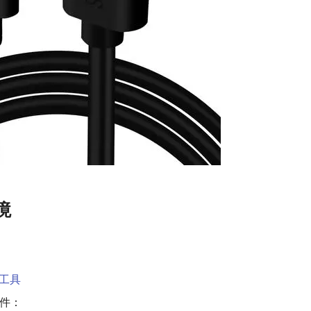
境
s 工具
固件：