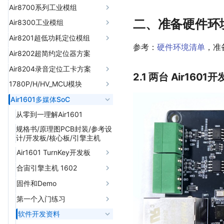
不同网卡和存储方式的网速测
2 airlink-芯片间通信
1 air153C_wtd-外部硬件
LuatOS传感器扩展库
04 原理图及PCB封装
版本注意事项
03 下载和调试
1，Air8781P系列工业模组
Air8700系列工业模组
试
06 合宙 FTP 测试服务器
05 luatos-docs-code版本列
看门狗
2，Air8780板载硬件电
型号
3 airui-功能强大的图形化
05 LuatOS-iRTU介绍
1 exs_tm1637-LED数码
看视频学LuatOS
04 原理图及PCB封装
表
二、准备硬件环
01 产品说明
Air8300工业模组
路说明
32位固件和64位固件使用场景
07 合宙 HTTP 测试服务器
开发
2 airlbs-收费版基站/WiFi
管
2，Air8781P板载硬件电
Lua语法基础教程
05 LuatOS-iRTU介绍
06 安装 luatos-docs-code 智
定位
02 air8700系列工业模组
使用手册
Air8201超低功耗定位模组
1）Air780系列模组部分
LuatOS自动化测试
路说明
08 合宙 RTMP 推流测试服务
4 audio-音频播放和录音
2 exs_tm1638-LED数码
能体、规则和技能
参考：
硬件环境清单
，准
器
LuatOS培训专栏
3 dhcpsrv-DHCP服务器
管
03 原理图及PCB封装
开发资料
1，air8700系列工业模组型
2）SIM(贴片卡和
合宙模组SMT炉温曲线说明
Air8201系列产品介绍
Air8202超简约定位器方案
1）Air780EPM模组部分
5 audio_v2-新音频框架
07 使用luatos-docs-code解
号
MicroSIM卡座)
09 合宙量产烧录工具
MCU+AT架构 VS OpenCPU
LuatOS框架的使用
（仅用于理解exaudio实
4 dnsproxy-DNS代理转
3 exs_tm1640-LED数码
04 LuatOS-iRTU介绍
数据采集器
LuatOS 字体使用说明
Air8201G\H 对比
决咨询类问题
2）SIM(贴片卡和
Air8204录音定位工卡方案
现）
发
管
2.1 两台 Air1601
2，air8700板载硬件电
3）天线(GNSS天线仅用
MicroSIM卡座)
10 LuatIO初始化配置工具
LuatOS socket
Air8300量产固件版本
LuatOS 看门狗统一说明
Air8201G 资料中心
08 使用luatos-docs-code
Air8204软件资料
1780P/H/HV_MCU模块
路说明
于Air8780G/S)
6 bit64-32位内核固件上
5 exapp-扩展应用管理
4 exs_tm1650-LED数码
3）4G天线IPEX一代座子
完成LuatOS项目开发
11 USB摄像头参数配置工具
LuatOS mqtt
的64位运算
Air8201G 使用指南
Air8201H 资料中心
管
固件和Demo
4）音频(仅Air8780V支
Air1601多媒体SoC
1）Air700ECP/ECH模组
6 exaudio-音频播放和录
4）网络状态灯(GPIO27)
12 SSCOM串口通信工具
09 Trae+luatos-docs-code使
001 Hello_LuatOS
LuatOS http
持)
部分
7 ble-低功耗蓝牙
Air8201G 实测数据
音
认证资料
Air8201H 实测数据
5 exs_aip650e-LED数码
从零到一理解Air1601
用问题汇总
5）看门狗电路(喂狗信号
13 LLCOM 串口通信工具
002 MQTT上传温湿度数据
LuatOS ble(一)
管
5）网络灯(GPIO27)/电源
2）SIM(MicroSIM卡座)
8 camera-摄像头控制
7 exair153x_wdt-外部硬
Air8201G 软件开发资料
Air8201H 软件开发资料
规格书/原理图PCB封装/参考设
GPIO24)
10 Trae 接入方舟 coding plan
灯/充电灯
14 GPS 定位纠偏工具
003 iRTU中AirUI的使用
件看门狗
LuatOS 框架的设计原理
6 exs_qmc5883l-三轴地
3）4G天线IPEX一代座子
计/开发板/核心板/引擎主机
9 can-CAN总线控制
01 系统运行保障
01 系统运行保障
6）VIN(5V-6.5/12V)
磁传感器
6）USB-BOOT按键
15 GPS 定位展示工具
004 使用AI生成AirUI项目
8 excamera-摄像头控制
LuatOS ble(二)
4）3.3V电源(GPIO23)
Air1601 TurnKey开发板
10 cc-语音通话
01 LuatOS运行框架
02 4G通信
01 LuatOS运行框架
7）外围管脚(插针)
02 4G通信
7 exs_adxl34x-三轴加速
7）3.3V/300mA电源输出
16 json 格式化工具
9 excloud-AirCloud云平
005 在合宙引擎主机
LuatOS modbus(一)
5）下载调试测试点(过孔)
默认出厂固件和源码
合宙引擎主机 1602
11 codec-音频编解码
度传感器
02 远程固件升级
01 TCP&UDP client
03 低功耗指南
02 远程固件升级
台控制
01 TCP&UDP client
8000W/1602上开发竖
03 低功耗指南
8）看门狗电路(喂狗信号
17 加解密工具
LuatOS fota
6）外围管脚(插针)
默认出厂固件演示效果
屏app
12 crypto-加解密和HASH
8 exs_ns2520-气压传感
默认出厂固件和源码
固件和Demo
GPIO24)
02 HTTP
01 libfota2扩展库
03 AirCloud云服务
10 exeasyui-简易图形化
02 HTTP
01 libfota2扩展库
04 外设接口
03 AirCloud云服务
04 外设接口
器
18 设备上传文件测试工具
LuatOS gnss(一)
+合宙升级服务器
开发
开发板硬件环境介绍
+合宙升级服务器
13 eink-墨水屏
001 智能售货机
默认出厂固件演示效果
006 在合宙引擎主机
9）USB(Type-C)接口
Air1601固件版本
第一个入门练习
03 MQTT
04 运维日志
03 MQTT
01 数据上报和命令下
01 ADC
04 运维日志
01 数据上报和命令下
05 存储相关
01 ADC
05 存储相关
9 exs_lis2dh12-三轴加速
8000W/1602上开发横
LuatOS gnss(二)
02 libfota2扩展库
11 exfotawifi-Air8000内
如何烧录固件到开发板
发
02 libfota2扩展库
14 errDump-异常日志上
002 钉钉机器人
引擎主机硬件环境介绍
发
10）锂电池插座及其充电
Air1602固件版本
硬件环境清单
软件开发资料
04 FTP
度传感器
屏app
05 异常日志上报
04 FTP
02 GPIO
05 异常日志上报
01 文件系统(io)
02 GPIO
06 多媒体
+自定义升级服务器
01 文件系统(io)
WiFi固件升级
06 多媒体
+自定义升级服务器
报
电路
LuatOS network