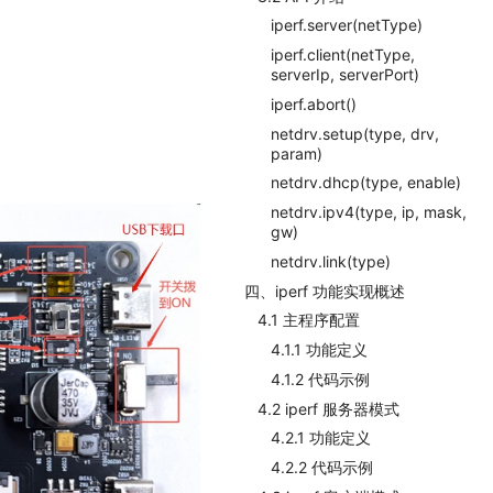
iperf.server(netType)
iperf.client(netType,
serverIp, serverPort)
iperf.abort()
netdrv.setup(type, drv,
param)
netdrv.dhcp(type, enable)
netdrv.ipv4(type, ip, mask,
gw)
netdrv.link(type)
四、iperf 功能实现概述
4.1 主程序配置
4.1.1 功能定义
4.1.2 代码示例
4.2 iperf 服务器模式
4.2.1 功能定义
4.2.2 代码示例