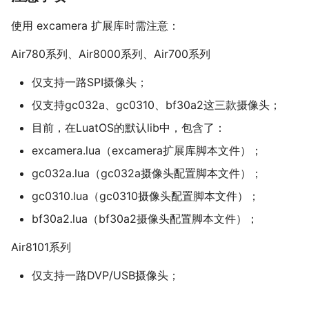
认证相关指导
天线调试服务
15 GPS 定位展示工具
15 xxtea加密解密
14
14
PWM 指令
14 I2C接口(I2C0和I2C1)
Air780EEU
认证相关指导
GPIO/AGPIO/AGPIOWU/WAKE
使用 excamera 扩展库时需注意：
16 json 格式化工具
16 封装mcu一些特殊操作
MOBILE 指令
15 PWM接口(六路PWM0-5)
Air780EEJ
15 对外"电源"，Vref
15 对外"电源"，Vref
17 加解密工具
17 miniz压缩解压缩
OTP 指令
16 ADC接口，共10路
Air780系列、Air8000系列、Air700系列
16 通用UART1/2/3/11/12+调试
16 通用UART1/2/3+调试UART0
Air510U
18 设备上传文件测试工具
18 gmssl国密算法
17 GPIO，56个
UART0/10
17 pwm
19 os操作系统
Air530Z
18 特殊GPIO，GPIO13
仅支持一路SPI摄像头；
17 PWM
18 OneWire单总线
20 LoRa
200W拍照Air722UG
19 LuatIO，IO初始化配置工具
仅支持gc032a、gc0310、bf30a2这三款摄像头；
18 OneWire单总线
19 SPI专用LCD接口
21 iperf 吞吐量测试
20 Audio，Mic1/Mic2/Speaker
全球通Air795UG
19 SPI专用LCD接口
20 SPI专用Camera接口
22 rtc 实时时钟
21 Air8101典型应用
目前，在LuatOS的默认lib中，包含了：
20 SPI专用Camera接口
21 SPI0/SPI1通用总线
23 rsa 加密算法
22 AirUI对应LCD屏选型手册
excamera.lua（excamera扩展库脚本文件）；
21 SPI0/SPI1通用总线
24 rtos 实时操作系统
22 I2C总线
gc032a.lua（gc032a摄像头配置脚本文件）；
22 I2C总线
23 485总线，Modbus
23 485总线，Modbus
24 CAN总线
gc0310.lua（gc0310摄像头配置脚本文件）；
24 CAN总线
25 Audio(Mic/Speaker/I2S)
bf30a2.lua（bf30a2摄像头配置脚本文件）；
25 Audio(Mic/Speaker/I2S)
26 4G天线
26 内部占用的IO
Air8101系列
27 关于低功耗
27 4G天线
28 AirUI对应LCD屏选型手册
仅支持一路DVP/USB摄像头；
28 WiFi/BLE相关
29 GNSS相关