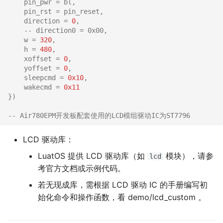
pin_pwr
=
bl
,
pin_rst
=
pin_reset
,
direction
=
0
,
-- direction0 = 0x00,
w
=
320
,
h
=
480
,
xoffset
=
0
,
yoffset
=
0
,
sleepcmd
=
0x10
,
wakecmd
=
0x11
})
-- Air780EPM开发板配套使用的LCD模组驱动IC为ST7796
LCD 驱动库：
LuatOS 提供 LCD 驱动库（如
模块），请参
lcd
考官方文档或示例代码。
若无现成库，需根据 LCD 驱动 IC 的手册编写初
始化命令和操作函数，看 demo/lcd_custom 。