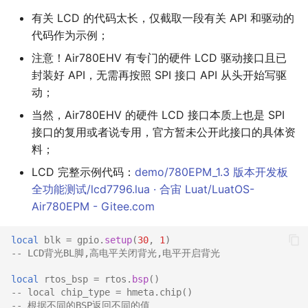
有关 LCD 的代码太长，仅截取一段有关 API 和驱动的
代码作为示例；
注意！Air780EHV 有专门的硬件 LCD 驱动接口且已
封装好 API，无需再按照 SPI 接口 API 从头开始写驱
动；
当然，Air780EHV 的硬件 LCD 接口本质上也是 SPI
接口的复用或者说专用，官方暂未公开此接口的具体资
料；
LCD 完整示例代码：
demo/780EPM_1.3 版本开发板
全功能测试/lcd7796.lua · 合宙 Luat/LuatOS-
Air780EPM - Gitee.com
local
blk
=
gpio
.
setup
(
30
,
1
)
-- LCD背光BL脚,高电平关闭背光,电平开启背光
local
rtos_bsp
=
rtos
.
bsp
()
-- local chip_type = hmeta.chip()
-- 根据不同的BSP返回不同的值