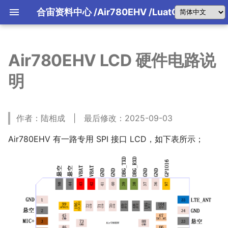
合宙资料中心
/Air780EHV
/LuatOS
Air780EHV LCD 硬件电路说
合宙产品选型(文字版)
引擎主机介绍
合宙IoT平台
FAQ 2026-07-30
合宙产品选型指南(文字版)
LuatOS运行框架讲解
4G模组该怎么用？
01 LuaTools工具教程
01 背景
01 产品说明
01 产品说明
01 产品说明
使用手册
Air8201系列产品介绍
Air8204软件资料
固件和Demo
从零到一理解Air1601
从零到一理解Air8101
Air8000系列特别说明
规格书/原理图PCB封装/参考设计
AT手册/原理图PCB封装/参考设
资料中心
资料中心
资料中心
使用手册
合宙天线AirANT
DI-DO-AI-AO
合宙引擎主机 8000W
第一季大赛细则
LBS概述
物理层描述
快速入门
LuaTools技能API
AirLink协议
780EPM/EHM_4G数传
Air780EQ
后台配置文档
书/开发板/核心板
书/核心板
AirUI介绍
FAQ 2026-07-31
明
合宙产品选型手册(PDF版)
LuatOS消息机制详解
4G低功耗指南
02 PC模拟器教程
02 AI基础知识
开发资料
Air8201G\H 对比
规格书/原理图PCB封装/参考设计
规格书/原理图PCB封装/参考设计
从零到一理解Air8000
固件版本
使用手册
可以替代Air510U和Air530Z吗?
远程水表方案
合宙引擎主机 1602
第一季参赛视频发布要求
LBS配置文档
链路层描述
协议详解
LBS
02 Air8780系列工业模组
02 Air8781P系列工业模组
02 air8700系列工业模组
固件版本
合宙音频配件板
LuatOS学习与开发手册
AirCloud协议
780EX2_4G邮票孔模块
Air700ECQ
后台问题汇总
发板/核心板/引擎主机
发板/核心板/引擎主机
Air700ECP固件和Demo
780EG2/EGT可以替代780EG吗
FAQ 2026-08-01
LuatOS系统消息
模组日志总体介绍
03 合宙 TCP/UDP web测试工
03 为什么选择Trae
数据采集器
Air8000海外型号介绍
使用手册
GNSS调试工具使用方法
第二季大赛细则
指令层描述
设备鉴权
引擎主机固件下载和烧录
Air8201G 资料中心
传感器基础
FOTA升级
03 不同型号特别说明
03 下载和调试
03 原理图及PCB封装
使用手册
合宙全系产品通用资料
合宙LCD配件板
LuaTools与AI
iRTU指令说明
780EHV_4G+语音
Air700EMQ
Air700ECH固件和Demo
AT固件版本
Air1601 TurnKey开发板
Air8101合宙引擎主机系列
FAQ 2026-08-02
关于USB驱动问题
04 MQTT客户端软件MQTTX
04 Trae的安装和智能体概念的
Air8300量产固件版本
硬件规格书/原理图PCB封装/参
第二季参赛视频发布要求
基础指令
心跳机制
LuatOS库函数开发手册
应用市场介绍
04 原理图及PCB封装
04 原理图及PCB封装
04 LuatOS-iRTU介绍
iRTU
Air8201H 资料中心
外设接口基础
LuatOS开发工具大全
iRTU免开发固件
合宙摄像头配件板
通信定位(GPS/北斗)二合一模组
Air700EAQ
计/认证证书/开发板/核心板/引
从零到一理解700ECP/ECH
天线调试服务
FAQ 2026-08-03
关于时间同步问题
05 合宙 MQTT 测试服务器
05 luatos-docs-code版本列表
通知与日志
通信承载
固件和Demo
合宙引擎主机 1602
后装APP运行原理
固件烧录故障排查
05 LuatOS-iRTU介绍
05 LuatOS-iRTU介绍
原理图评审服务
作者：陆相成 | 最后修改：2025-09-03
认证资料
后台配置地址
通信协议基础
780EGP/EGG/EGH
使用AI自助式技术支持
合宙拓展接口配件板
(大屏UI)
第一个入门练习
认证相关指导
Air780EP
FAQ 2026-08-04
LuatOS 内存(RAM)使用分析
06 合宙 FTP 测试服务器
06 安装 luatos-docs-code 
IP包指令
字段类型定义
第一个入门练习
手搓开发App
合宙的设备如何归属到自己账号
固件和Demo
iRTU源码下载
780EHN/EHU_4G海外
外壳设计
Air8000A TurnKey开发板
Air8780系列工业模组
规则和技能
软件开发资料
合宙以太网配件板
AT应用实例
FAQ 2026-08-05
不同网卡和存储方式的网速测试
07 合宙 HTTP 测试服务器
FOTA 指令
应用场景
Air780EPS
Air780EHV 有一路专用 SPI 接口 LCD，如下表所示；
用AI开发App
LuatOS-Air脚本移植到LuatO
软件开发资料
iRTU免费注意事项
第一个入门练习
USB摄像头
07 使用luatos-docs-code解
硬件开发资料
FAQ 2026-08-06
32位固件和64位固件使用场景
08 合宙 RTMP 推流测试服务器
通用 RPC
流程说明
合宙引擎主机 8000W
Air8781P工业模组
意事项
合宙传感器配件板
合宙LuatOS编程大赛
Air780ER
硬件开发资料
问题
软件开发资料
常见屏模组介绍
FAQ 2026-08-07
LuatOS自动化测试
09 合宙量产烧录工具
分片重组
云端实现
看视频学LuatOS
天线调试服务
固件和应用脚本Demo
Air8782P工业模组
合宙存储配件板
Air780E
08 使用luatos-docs-code完成
硬件开发资料
FAQ 2026-08-08
合宙模组SMT炉温曲线说明
10 LuatIO初始化配置工具
GPIO 指令
客户套餐
Lua语法基础教程
认证相关指导
第一个入门练习
Air8783 USB上网卡
合宙看门狗芯片
LuatOS项目开发
Air780EX
LuatOS 字体使用说明
11 USB摄像头参数配置工具
UART 指令
常见问题
性能参数数据
LuatOS培训专栏
Air8700系列工业模组
软件开发资料
09 Trae+luatos-docs-code
Air780EG
LuatOS 看门狗统一说明
12 SSCOM串口通信工具
WLAN 指令
术语表
MCU+AT架构 VS OpenCPU
汇总
Air8300工业模组
硬件开发资料
13 LLCOM 串口通信工具
BT 指令
Air724UG
10 Trae 接入方舟 coding plan
性能参数数据
Air8201超低功耗定位模组
14 GPS 定位纠偏工具
PM 指令
Air780EEN