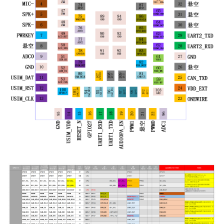
天线调试服务
15 GPS 定位展示工具
PWM 指令
Air8202超简约定位器方案
Air780EEU
认证相关指导
16 json 格式化工具
MOBILE 指令
Air8204录音定位工卡方案
Air780EEJ
17 加解密工具
OTP 指令
1780P/H/HV_MCU模块
Air510U
18 设备上传文件测试工具
Air1601多媒体SoC
Air530Z
Air8101多媒体WiFi-SoC
200W拍照Air722UG
Air8000多网融合4G/WiFi/以太网-
全球通Air795UG
SoC
780封装系列二开4G模组
700ECH/ECP_超小封装
780/700 AT系列模组
(780EX2T/EPT/EHT/EG2/EGT/EVT/700ECT)
780ER AirLink/RNDIS专用4G模组
Air6205_WiFi模组(AirLink)
Air5101_蓝牙BLE模组
Air510W/530W_定位模组
合宙标准配件板(搭配模组)
老型号模组(新项目无支持)