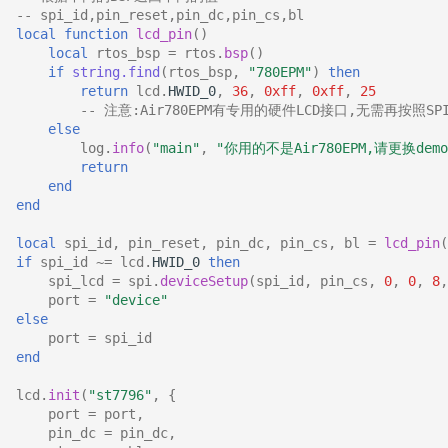
-- spi_id,pin_reset,pin_dc,pin_cs,bl
local
function
lcd_pin
()
local
rtos_bsp
=
rtos
.
bsp
()
if
string.find
(
rtos_bsp
,
"780EPM"
)
then
return
lcd
.
HWID_0
,
36
,
0xff
,
0xff
,
25
-- 注意:Air780EPM有专用的硬件LCD接口,无需再按照S
else
log
.
info
(
"main"
,
"你用的不是Air780EPM,请更换dem
return
end
end
local
spi_id
,
pin_reset
,
pin_dc
,
pin_cs
,
bl
=
lcd_pin
(
if
spi_id
~=
lcd
.
HWID_0
then
spi_lcd
=
spi
.
deviceSetup
(
spi_id
,
pin_cs
,
0
,
0
,
8
,
port
=
"device"
else
port
=
spi_id
end
lcd
.
init
(
"st7796"
,
{
port
=
port
,
pin_dc
=
pin_dc
,